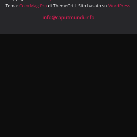
Tema:
ColorMag Pro
di ThemeGrill. Sito basato su
WordPress
.
info@caputmundi.info