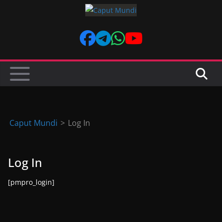
Skip
to
content
Caput Mundi
>
Log In
Log In
[pmpro_login]