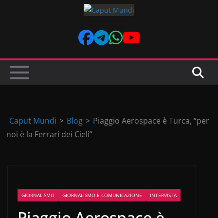
Skip
to
content
Caput Mundi
>
Blog
>
Piaggio Aerospace è Turca, “per
noi è la Ferrari dei Cieli”
GIORNALISMO
GIORNALISMO E COMUNICAZIONE
INTERVISTA
Piaggio Aerospace è