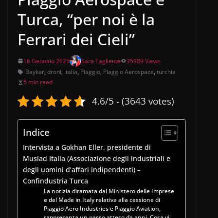
Turca, “per noi è la
Ferrari dei Cieli”
16 Gennaio 2025
Sara Tagliente
35989 Views
Baykar
,
droni
,
italia
,
Piaggio
,
Piaggio Aerospace
,
turchia
5 min read
4.6/5 - (3643 votes)
Indice
Intervista a Gokhan Eller, presidente di
Musiad Italia (Associazione degli industriali e
degli uomini d’affari indipendenti) –
Confindustria Turca
La notizia diramata dal Ministero delle Imprese
e del Made in Italy relativa alla cessione di
Piaggio Aero Industries e Piaggio Aviation,
rappresenta un passo atteso da anni. Cosa vi