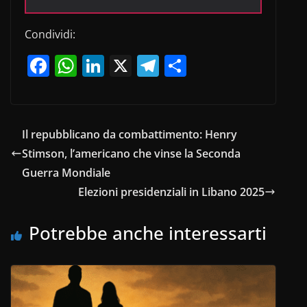
Condividi:
F
W
Li
X
T
C
a
h
n
el
o
c
at
k
e
n
e
s
e
gr
di
Il repubblicano da combattimento: Henry
b
A
dI
a
vi
Stimson, l’americano che vinse la Seconda
o
p
n
m
di
Guerra Mondiale
o
p
Elezioni presidenziali in Libano 2025
k
Potrebbe anche interessarti