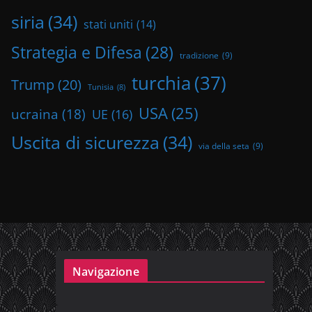
siria
(34)
stati uniti
(14)
Strategia e Difesa
(28)
tradizione
(9)
turchia
(37)
Trump
(20)
Tunisia
(8)
USA
(25)
ucraina
(18)
UE
(16)
Uscita di sicurezza
(34)
via della seta
(9)
Navigazione