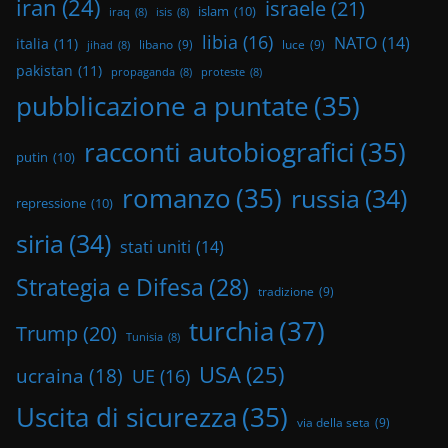
iran
(24)
israele
(21)
islam
(10)
iraq
(8)
isis
(8)
libia
(16)
NATO
(14)
italia
(11)
libano
(9)
luce
(9)
jihad
(8)
pakistan
(11)
propaganda
(8)
proteste
(8)
pubblicazione a puntate
(35)
racconti autobiografici
(35)
putin
(10)
romanzo
(35)
russia
(34)
repressione
(10)
siria
(34)
stati uniti
(14)
Strategia e Difesa
(28)
tradizione
(9)
turchia
(37)
Trump
(20)
Tunisia
(8)
USA
(25)
ucraina
(18)
UE
(16)
Uscita di sicurezza
(35)
via della seta
(9)