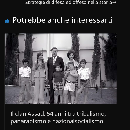
o
p
n
m
di
Strategie di difesa ed offesa nella storia
o
p
Potrebbe anche interessarti
k
Il clan Assad: 54 anni tra tribalismo,
panarabismo e nazionalsocialismo