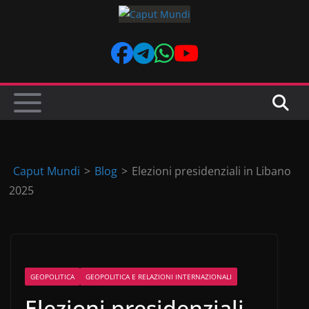
Skip
to
content
Caput Mundi
>
Blog
>
Elezioni presidenziali in Libano
2025
GEOPOLITICA
GEOPOLITICA E RELAZIONI INTERNAZIONALI
Elezioni presidenziali