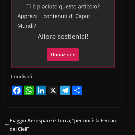
Ti è piaciuto questo articolo?
Apprezzi i contenuti di Caput
Mundi?
Allora sostienici!
Donazione
Condividi:
F
W
Li
X
T
C
a
h
n
el
o
c
at
k
e
n
e
s
e
gr
di
Piaggio Aerospace è Turca, “per noi è la Ferrari
b
A
dI
a
vi
dei Cieli”