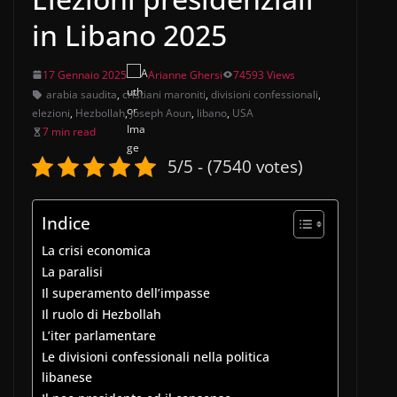
in Libano 2025
17 Gennaio 2025
Arianne Ghersi
74593 Views
arabia saudita
,
cristiani maroniti
,
divisioni confessionali
,
elezioni
,
Hezbollah
,
Joseph Aoun
,
libano
,
USA
7 min read
5/5 - (7540 votes)
Indice
La crisi economica
La paralisi
Il superamento dell’impasse
Il ruolo di Hezbollah
L’iter parlamentare
Le divisioni confessionali nella politica
libanese