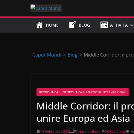
Skip
to
content
HOME
BLOG
ATTIVITÀ
Caput Mundi
>
Blog
>
Middle Corridor: il pr
GEOPOLITICA
GEOPOLITICA E RELAZIONI INTERNAZIONALI
Middle Corridor: il p
unire Europa ed Asia
14 Febbraio 2025
Arianne Ghersi
56256 Views
A