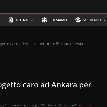
NOTIZIE
CHI SIAMO
SOSTIENICI
ogetto caro ad Ankara per unire Europa ed Asia
rogetto caro ad Ankara per
sia
,
Azerbaigian
,
cina
,
europa
,
IMEC
,
turchia
,
Uzbekistan
5 min read