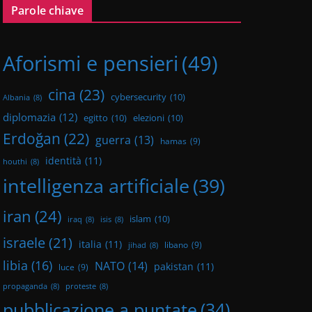
Parole chiave
Aforismi e pensieri
(49)
cina
(23)
cybersecurity
(10)
Albania
(8)
diplomazia
(12)
egitto
(10)
elezioni
(10)
Erdoğan
(22)
guerra
(13)
hamas
(9)
identità
(11)
houthi
(8)
intelligenza artificiale
(39)
iran
(24)
islam
(10)
iraq
(8)
isis
(8)
israele
(21)
italia
(11)
libano
(9)
jihad
(8)
libia
(16)
NATO
(14)
pakistan
(11)
luce
(9)
propaganda
(8)
proteste
(8)
pubblicazione a puntate
(34)