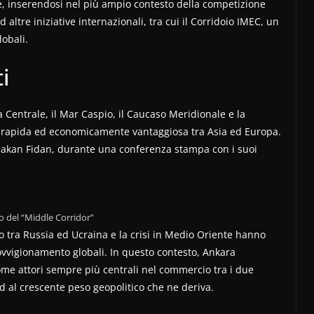
e, inserendosi nel più ampio contesto della competizione
 altre iniziative internazionali, tra cui il Corridoio IMEC, un
lobali.
i
 Centrale, il Mar Caspio, il Caucaso Meridionale e la
e, rapida ed economicamente vantaggiosa tra Asia ed Europa.
o, Hakan Fidan, durante una conferenza stampa con i suoi
so del “Middle Corridor”
to tra Russia ed Ucraina e la crisi in Medio Oriente hanno
vvigionamento globali. In questo contesto, Ankara
me attori sempre più centrali nel commercio tra i due
ed al crescente peso geopolitico che ne deriva.