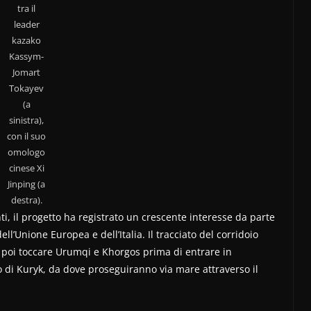
tra il
leader
kazako
Kassym-
Jomart
Tokayev
(a
sinistra),
con il suo
omologo
cinese Xi
Jinping (a
destra).
ti, il progetto ha registrato un crescente interesse da parte
ell’Unione Europea e dell’Italia. Il tracciato del corridoio
r poi toccare Urumqi e Khorgos prima di entrare in
o di Kuryk, da dove proseguiranno via mare attraverso il