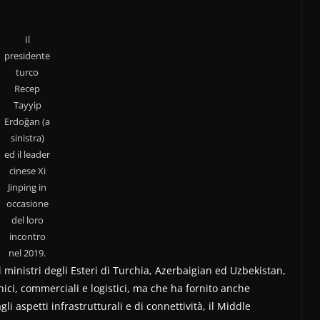
Il
presidente
turco
Recep
Tayyip
Erdoğan (a
sinistra)
ed il leader
cinese Xi
Jinping in
occasione
del loro
incontro
nel 2019.
i ministri degli Esteri di Turchia, Azerbaigian ed Uzbekistan,
nici, commerciali e logistici, ma che ha fornito anche
li aspetti infrastrutturali e di connettività, il Middle