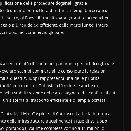
mplificazione delle procedure doganali, grazie
sto strumento permetterà di ridurre i tempi burocratici,
i. Inoltre, ai Paesi di transito sarà garantito un voucher
ggio più rapido ed efficiente delle merci lungo l’intero
l corridoio nel commercio globale.
za sempre più rilevante nel panorama geopolitico globale,
gevolare scambi commerciali e consolidare le relazioni
voli a questi sviluppi rappresenta una delle priorità
ortunità economiche. Tuttavia, ciò richiede anche un
nella stabilizzazione delle aree segnate dai conflitti, il cui
i un sistema di trasporto efficiente e di ampia portata.
 Centrale, il Mar Caspio ed il Caucaso si attesta intorno ai
ento delle infrastrutture attualmente in fase di sviluppo
o, portando il volume complessivo fino a 11 milioni di