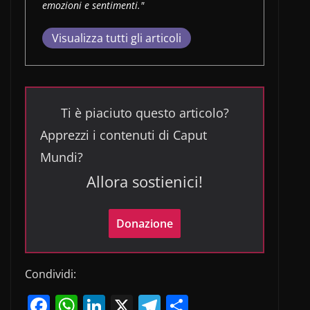
emozioni e sentimenti."
Visualizza tutti gli articoli
Ti è piaciuto questo articolo?
Apprezzi i contenuti di Caput
Mundi?
Allora sostienici!
Donazione
Condividi:
F
W
Li
X
T
C