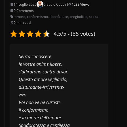
14 Luglio 2025
Claudio Coppini
4538 Views
0 Comments
amore
,
conformismo
,
libertà
,
luce
,
pregiudizio
,
scelta
0 min read
4.5/5 - (85 votes)
Senza conoscere
le vostre anime libere,
s’adirarono contro di voi.
Questo amore vegliardo,
disturbante-irriverente-
vivo.
Voi non ve ne curaste.
Il conformismo 
è la morte dell’amore.
Spudoratezza e gentilezza 