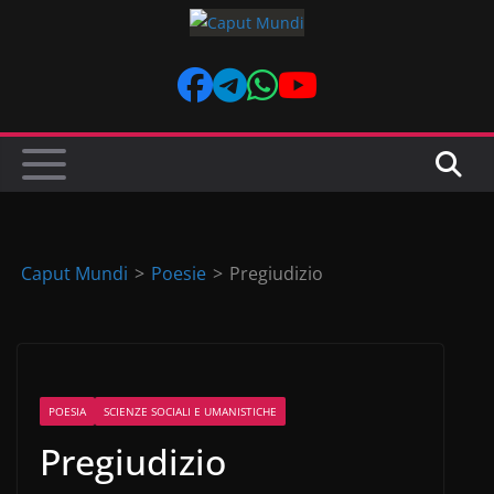
Skip
to
content
Caput Mundi
>
Poesie
>
Pregiudizio
POESIA
SCIENZE SOCIALI E UMANISTICHE
Pregiudizio