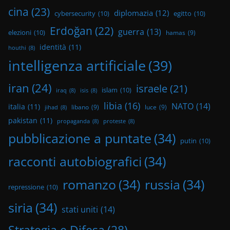
cina
(23)
diplomazia
(12)
cybersecurity
(10)
egitto
(10)
Erdoğan
(22)
guerra
(13)
elezioni
(10)
hamas
(9)
identità
(11)
houthi
(8)
intelligenza artificiale
(39)
iran
(24)
israele
(21)
islam
(10)
iraq
(8)
isis
(8)
libia
(16)
NATO
(14)
italia
(11)
libano
(9)
luce
(9)
jihad
(8)
pakistan
(11)
propaganda
(8)
proteste
(8)
pubblicazione a puntate
(34)
putin
(10)
racconti autobiografici
(34)
romanzo
(34)
russia
(34)
repressione
(10)
siria
(34)
stati uniti
(14)