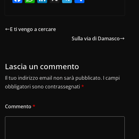
a
h
n
el
o
c
at
k
e
n
e
s
e
gr
di
E ti vengo a cercare
b
A
dI
a
vi
Sulla via di Damasco
o
p
n
m
di
o
p
k
Lascia un commento
Il tuo indirizzo email non sarà pubblicato.
I campi
obbligatori sono contrassegnati
*
Commento
*