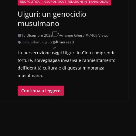
GEOPOLITICA
GEOPOLITICA E RELAZIONI INTERNAZIONALI
Uiguri: un genocidio
musulmano
15 Dicembre 2022
Arianne Ghersi
7469 Views
cina
,
islam
,
uiguri
4 min read
La persecuzione degli Uiguri in Cina comprende
torture, sorveglianza invasiva e l’annientamento
dell’identità culturale di questa minoranza
musulmana.
Continua a leggere