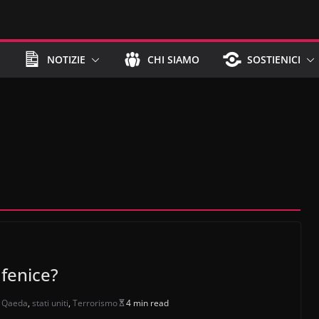
NOTIZIE
CHI SIAMO
SOSTIENICI
 fenice?
l Qaeda
,
stati uniti
,
Terrorismo
4 min read