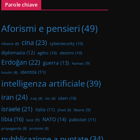
Parole chiave
Aforismi e pensieri
(49)
cina
(23)
cybersecurity
(10)
Albania
(8)
diplomazia
(12)
egitto
(10)
elezioni
(10)
Erdoğan
(22)
guerra
(13)
hamas
(9)
identità
(11)
houthi
(8)
intelligenza artificiale
(39)
iran
(24)
islam
(10)
iraq
(8)
isis
(8)
israele
(21)
italia
(11)
libano
(9)
jihad
(8)
libia
(16)
NATO
(14)
pakistan
(11)
luce
(9)
propaganda
(8)
proteste
(8)
pubblicazione a puntate
(34)