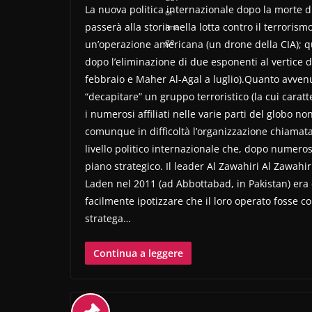
La nuova politica internazionale dopo la morte di
passerà alla storia nella lotta contro il terrori
un’operazione americana (un drone della CIA); q
dopo l’eliminazione di due esponenti al vertice d
febbraio e Maher Al-Agal a luglio).Quanto avve
“decapitare” un gruppo terroristico (la cui caratt
i numerosi affiliati nelle varie parti del globo 
comunque in difficoltà l’organizzazione chiamata
livello politico internazionale che, dopo numerose
piano strategico. Il leader Al Zawahiri Al Zawahi
Laden nel 2011 (ad Abbottabad, in Pakistan) era 
facilmente ipotizzare che il loro operato fosse co
stratega…
Continua a leggere