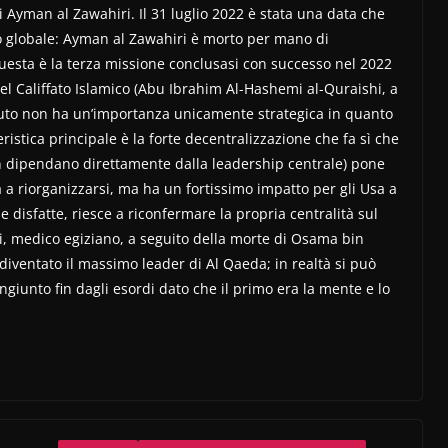
 Ayman al Zawahiri. Il 31 luglio 2022 è stata una data che
smo globale: Ayman al Zawahiri è morto per mano di
uesta è la terza missione conclusasi con successo nel 2022
el Califfato Islamico (Abu Ibrahim Al-Hashemi al-Quraishi, a
nuto non ha un’importanza unicamente strategica in quanto
eristica principale è la forte decentralizzazione che fa sì che
non dipendano direttamente dalla leadership centrale) pone
 a riorganizzarsi, ma ha un fortissimo impatto per gli Usa a
 disfatte, riesce a riconfermare la propria centralità sul
ri, medico egiziano, a seguito della morte di Osama bin
diventato il massimo leader di Al Qaeda; in realtà si può
ngiunto fin dagli esordi dato che il primo era la mente e lo