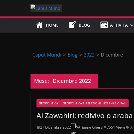
Skip
to
content
HOME
BLOG
ATTIVITÀ
Caput Mundi
>
Blog
>
2022
>
Dicembre
Mese:
Dicembre 2022
GEOPOLITICA
GEOPOLITICA E RELAZIONI INTERNAZIONALI
Al Zawahiri: redivivo o araba
27 Dicembre 2022
Arianne Ghersi
7551 Views
A