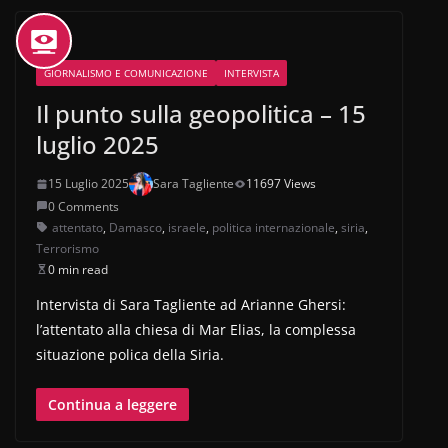
GIORNALISMO E COMUNICAZIONE
INTERVISTA
Il punto sulla geopolitica – 15
luglio 2025
15 Luglio 2025
Sara Tagliente
11697 Views
0 Comments
attentato
,
Damasco
,
israele
,
politica internazionale
,
siria
,
Terrorismo
0 min read
Intervista di Sara Tagliente ad Arianne Ghersi:
l’attentato alla chiesa di Mar Elias, la complessa
situazione polica della Siria.
Continua a leggere