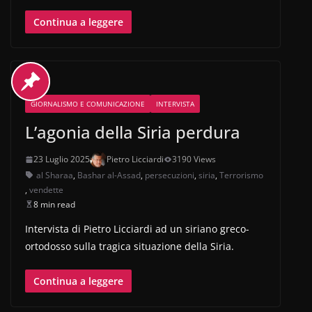
Continua a leggere
GIORNALISMO E COMUNICAZIONE
INTERVISTA
L’agonia della Siria perdura
23 Luglio 2025
Pietro Licciardi
3190 Views
al Sharaa
,
Bashar al-Assad
,
persecuzioni
,
siria
,
Terrorismo
,
vendette
8 min read
Intervista di Pietro Licciardi ad un siriano greco-
ortodosso sulla tragica situazione della Siria.
Continua a leggere