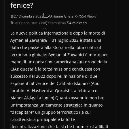
fenice?
27 Dicembre 2022
Arianne Ghersi
7554 Views
Al Qaeda
,
stati uniti
,
Terrorismo
4 min read
La nuova politica internazionale dopo la morte di
Ayman al Zawahiri. Il 31 luglio 2022 è stata una
data che passerà alla storia nella lotta contro il
terrorismo globale: Ayman al Zawahiri è morto per
mano di un’operazione americana (un drone della
CIA); questa è la terza missione conclusasi con
successo nel 2022 dopo l’eliminazione di due
esponenti al vertice del Califfato Islamico (Abu
Ibrahim Al-Hashemi al-Quraishi, a febbraio e
Maher Al-Agal a luglio).Quanto avvenuto non ha
un’importanza unicamente strategica in quanto
“decapitare” un gruppo terroristico (la cui
caratteristica principale è la forte
decentralizzazione che fa sì che i numerosi affiliati