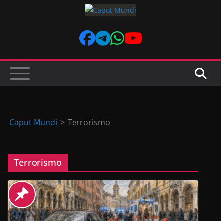
Skip
to
content
Caput Mundi
>
Terrorismo
Terrorismo