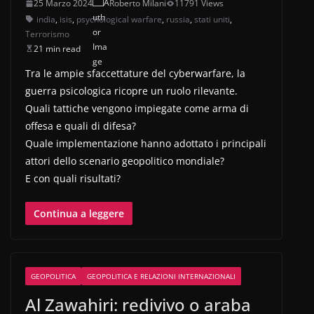
25 Marzo 2024
Roberto Milani
11791 Views
india
,
isis
,
psychological warfare
,
russia
,
stati uniti
,
Terrorismo
21 min read
Tra le ampie sfaccettature del cyberwarfare, la
guerra psicologica ricopre un ruolo rilevante.
Quali tattiche vengono impiegate come arma di
offesa e quali di difesa?
Quale implementazione hanno adottato i principali
attori dello scenario geopolitico mondiale?
E con quali risultati?
Continua a leggere
GEOPOLITICA
GEOPOLITICA E RELAZIONI INTERNAZIONALI
Al Zawahiri: redivivo o araba