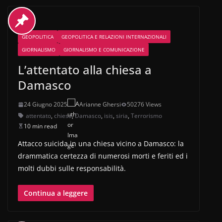
GEOPOLITICA
GEOPOLITICA E RELAZIONI INTERNAZIONALI
GIORNALISMO
GIORNALISMO E COMUNICAZIONE
L’attentato alla chiesa a
Damasco
24 Giugno 2025
Arianne Ghersi
50276 Views
attentato
,
chiesa
,
Damasco
,
isis
,
siria
,
Terrorismo
10 min read
Attacco suicida in una chiesa vicino a Damasco: la
drammatica certezza di numerosi morti e feriti ed i
molti dubbi sulle responsabilità.
Continua a leggere