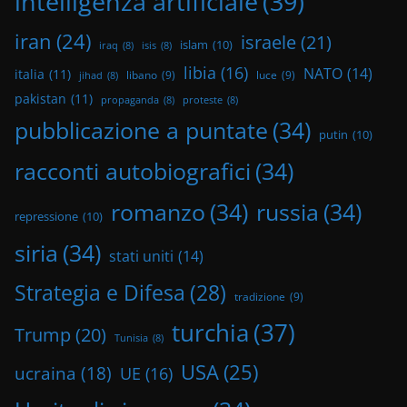
intelligenza artificiale
(39)
iran
(24)
israele
(21)
islam
(10)
iraq
(8)
isis
(8)
libia
(16)
NATO
(14)
italia
(11)
libano
(9)
luce
(9)
jihad
(8)
pakistan
(11)
propaganda
(8)
proteste
(8)
pubblicazione a puntate
(34)
putin
(10)
racconti autobiografici
(34)
romanzo
(34)
russia
(34)
repressione
(10)
siria
(34)
stati uniti
(14)
Strategia e Difesa
(28)
tradizione
(9)
turchia
(37)
Trump
(20)
Tunisia
(8)
USA
(25)
ucraina
(18)
UE
(16)