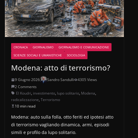
CRONACA
GIORNALISMO
GIORNALISMO E COMUNICAZIONE
SCIENZE SOCIALI E UMANISTICHE
SOCIOLOGIA
Modena: atto di terrorismo?
9 Giugno 2026
Sandro Sandulli
4305 Views
2 Comments
El Koudri
,
investimento
,
lupo solitario
,
Modena
,
radicalizzazione
,
Terrorismo
10 min read
Modena: auto sulla folla, otto feriti ed ipotesi atto
di terrorismo vagliando dinamica, armi, episodi
simili e profilo da lupo solitario.