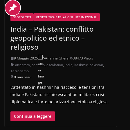
GEOPOLITICA
GEOPOLITICA E RELAZIONI INTERNAZIONALI
India – Pakistan: conflitto
geopolitico ed etnico –
religioso
9 Maggio 2025
Arianne Ghersi
38473 Views
attentato
,
conflitto
,
escalation
,
india
,
Kashmir
,
pakistan
,
Terrorismo
9 min read
L’attentato in Kashmir ha riacceso le tensioni tra
India e Pakistan: rischio escalation militare, crisi
diplomatica e forte polarizzazione etnico-religiosa.
Continua a leggere