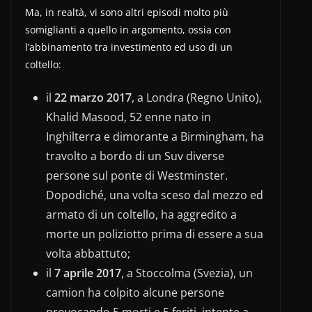
Ma, in realtà, vi sono altri episodi molto più
somiglianti a quello in argomento, ossia con
l’abbinamento tra investimento ed uso di un
coltello:
il
22 marzo 2017
, a Londra (Regno Unito),
Khalid Masood, 52 enne nato in
Inghilterra e dimorante a Birmingham, ha
travolto a bordo di un Suv diverse
persone sul ponte di Westminster.
Dopodiché, una volta sceso dal mezzo ed
armato di un coltello, ha aggredito a
morte un poliziotto prima di essere a sua
volta abbattuto;
il
7 aprile 2017
, a Stoccolma (Svezia), un
camion ha colpito alcune persone
provocando 5 morti e 5 feriti, intente a