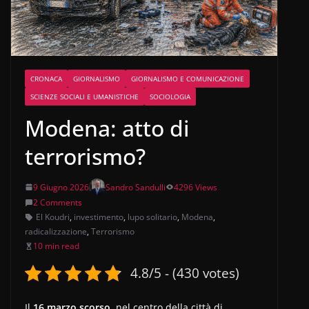
CRONACA
GIORNALISMO
GIORNALISMO E COMUNICAZIONE
SCIENZE SOCIALI E UMANISTICHE
SOCIOLOGIA
Modena: atto di
terrorismo?
9 Giugno 2026
Sandro Sandulli
4296 Views
2 Comments
El Koudri
,
investimento
,
lupo solitario
,
Modena
,
radicalizzazione
,
Terrorismo
10 min read
4.8/5 - (430 votes)
Il
16 marzo scorso
, nel centro della città di