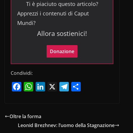
Ti è piaciuto questo articolo?
Apprezzi i contenuti di Caput
Mundi?
Allora sostienici!
Donazione
Condividi:
F
W
Li
X
T
C
a
h
n
el
o
c
at
k
e
n
e
s
e
gr
di
Oltre la forma
b
A
dI
a
vi
Leonid Brezhnev: l’uomo della Stagnazione