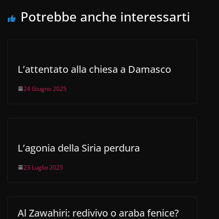
o
p
n
m
di
o
p
Potrebbe anche interessarti
k
L’attentato alla chiesa a Damasco
24 Giugno 2025
L’agonia della Siria perdura
23 Luglio 2025
Al Zawahiri: redivivo o araba fenice?