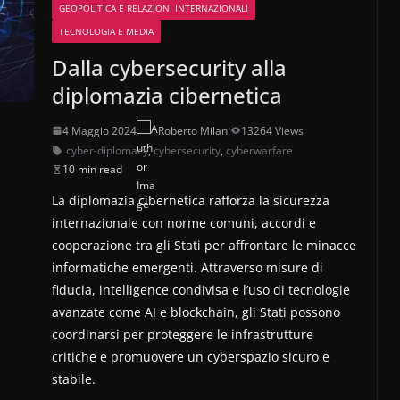
GEOPOLITICA E RELAZIONI INTERNAZIONALI
TECNOLOGIA E MEDIA
Dalla cybersecurity alla
diplomazia cibernetica
4 Maggio 2024
Roberto Milani
13264 Views
cyber-diplomacy
,
cybersecurity
,
cyberwarfare
10 min read
La diplomazia cibernetica rafforza la sicurezza
internazionale con norme comuni, accordi e
cooperazione tra gli Stati per affrontare le minacce
informatiche emergenti. Attraverso misure di
fiducia, intelligence condivisa e l’uso di tecnologie
avanzate come AI e blockchain, gli Stati possono
coordinarsi per proteggere le infrastrutture
critiche e promuovere un cyberspazio sicuro e
stabile.