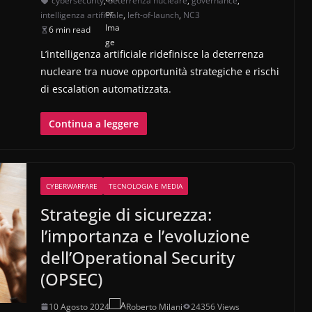
cybersecurity
,
deterrenza nucleare
,
governance
,
intelligenza artificiale
,
left-of-launch
,
NC3
6 min read
L’intelligenza artificiale ridefinisce la deterrenza
nucleare tra nuove opportunità strategiche e rischi
di escalation automatizzata.
Continua a leggere
CYBERWARFARE
TECNOLOGIA E MEDIA
Strategie di sicurezza:
l’importanza e l’evoluzione
dell’Operational Security
(OPSEC)
10 Agosto 2024
Roberto Milani
24356 Views