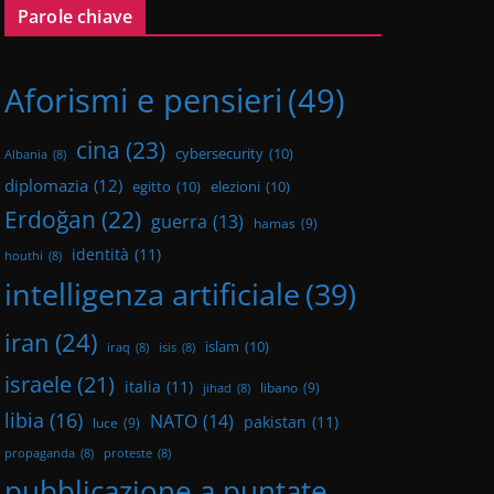
Parole chiave
Aforismi e pensieri
(49)
cina
(23)
cybersecurity
(10)
Albania
(8)
diplomazia
(12)
egitto
(10)
elezioni
(10)
Erdoğan
(22)
guerra
(13)
hamas
(9)
identità
(11)
houthi
(8)
intelligenza artificiale
(39)
iran
(24)
islam
(10)
iraq
(8)
isis
(8)
israele
(21)
italia
(11)
libano
(9)
jihad
(8)
libia
(16)
NATO
(14)
pakistan
(11)
luce
(9)
propaganda
(8)
proteste
(8)
pubblicazione a puntate