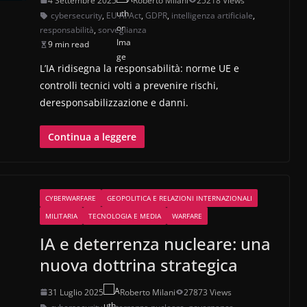
4 Settembre 2025
Roberto Milani
25218 Views
cybersecurity
,
EU AI Act
,
GDPR
,
intelligenza artificiale
,
responsabilità
,
sorveglianza
9 min read
L’IA ridisegna la responsabilità: norme UE e
controlli tecnici volti a prevenire rischi,
deresponsabilizzazione e danni.
Continua a leggere
CYBERWARFARE
GEOPOLITICA E RELAZIONI INTERNAZIONALI
MILITARIA
TECNOLOGIA E MEDIA
WARFARE
IA e deterrenza nucleare: una
nuova dottrina strategica
31 Luglio 2025
Roberto Milani
27873 Views