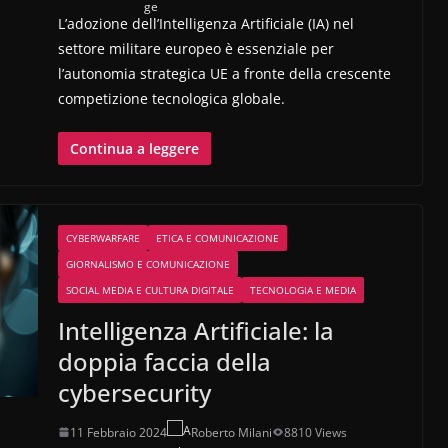
L’adozione dell’Intelligenza Artificiale (IA) nel
settore militare europeo è essenziale per
l’autonomia strategica UE a fronte della crescente
competizione tecnologica globale.
Continua a leggere
CYBERWARFARE
ETICA E COMUNICAZIONE
GIORNALISMO E COMUNICAZIONE
SOCIAL MEDIA E CULTURA DIGITALE
TECNOLOGIA E MEDIA
Intelligenza Artificiale: la
doppia faccia della
cybersecurity
11 Febbraio 2024
Roberto Milani
8810 Views