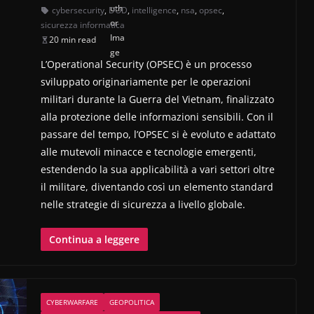
cybersecurity
,
DOD
,
intelligence
,
nsa
,
opsec
,
sicurezza informatica
20 min read
L’Operational Security (OPSEC) è un processo
sviluppato originariamente per le operazioni
militari durante la Guerra del Vietnam, finalizzato
alla protezione delle informazioni sensibili. Con il
passare del tempo, l’OPSEC si è evoluto e adattato
alle mutevoli minacce e tecnologie emergenti,
estendendo la sua applicabilità a vari settori oltre
il militare, diventando così un elemento standard
nelle strategie di sicurezza a livello globale.
Continua a leggere
CYBERWARFARE
GEOPOLITICA