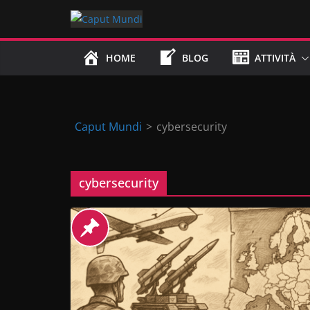
Skip
to
content
HOME
BLOG
ATTIVITÀ
Caput Mundi
>
cybersecurity
cybersecurity