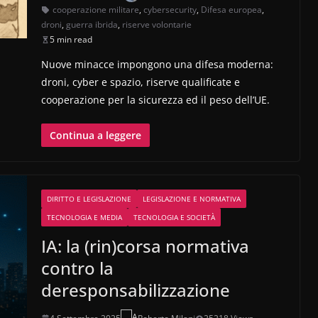
cooperazione militare
,
cybersecurity
,
Difesa europea
,
droni
,
guerra ibrida
,
riserve volontarie
5 min read
Nuove minacce impongono una difesa moderna:
droni, cyber e spazio, riserve qualificate e
cooperazione per la sicurezza ed il peso dell’UE.
Continua a leggere
DIRITTO E LEGISLAZIONE
LEGISLAZIONE E NORMATIVA
TECNOLOGIA E MEDIA
TECNOLOGIA E SOCIETÀ
IA: la (rin)corsa normativa
contro la
deresponsabilizzazione