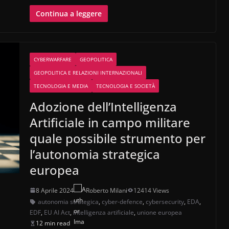
Continua a leggere
CYBERWARFARE
GEOPOLITICA
GEOPOLITICA E RELAZIONI INTERNAZIONALI
TECNOLOGIA E MEDIA
TECNOLOGIA E SOCIETÀ
Adozione dell’Intelligenza
Artificiale in campo militare
quale possibile strumento per
l’autonomia strategica
europea
8 Aprile 2024
Roberto Milani
12414 Views
autonomia strategica
,
cyber-defence
,
cybersecurity
,
EDA
,
EDF
,
EU AI Act
,
intelligenza artificiale
,
unione europea
12 min read