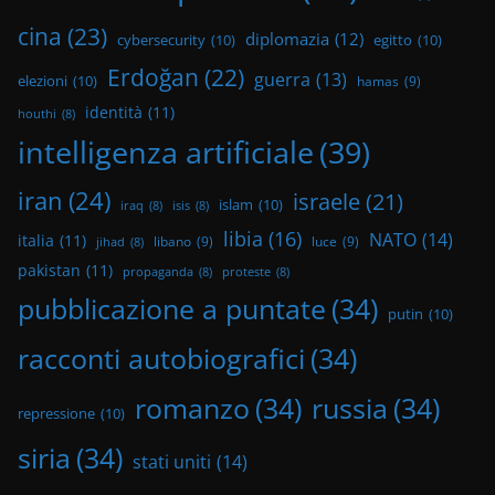
cina
(23)
diplomazia
(12)
cybersecurity
(10)
egitto
(10)
Erdoğan
(22)
guerra
(13)
elezioni
(10)
hamas
(9)
identità
(11)
houthi
(8)
intelligenza artificiale
(39)
iran
(24)
israele
(21)
islam
(10)
iraq
(8)
isis
(8)
libia
(16)
NATO
(14)
italia
(11)
libano
(9)
luce
(9)
jihad
(8)
pakistan
(11)
propaganda
(8)
proteste
(8)
pubblicazione a puntate
(34)
putin
(10)
racconti autobiografici
(34)
romanzo
(34)
russia
(34)
repressione
(10)
siria
(34)
stati uniti
(14)