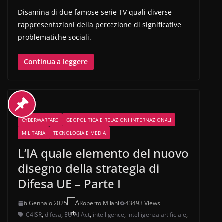
Disamina di due famose serie TV quali diverse
rappresentazioni della percezione di significative
problematiche sociali.
Continua a leggere
CYBERWARFARE
GEOPOLITICA E RELAZIONI INTERNAZIONALI
MILITARIA
TECNOLOGIA E MEDIA
L’IA quale elemento del nuovo
disegno della strategia di
Difesa UE – Parte I
6 Gennaio 2025
Roberto Milani
43493 Views
C4ISR
,
difesa
,
EU AI Act
,
intelligence
,
intelligenza artificiale
,