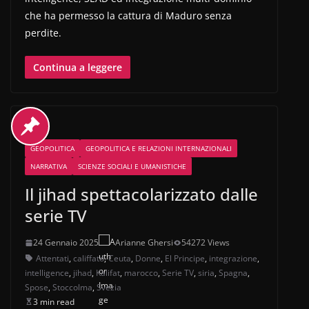
che ha permesso la cattura di Maduro senza
perdite.
Continua a leggere
GEOPOLITICA
GEOPOLITICA E RELAZIONI INTERNAZIONALI
NARRATIVA
SCIENZE SOCIALI E UMANISTICHE
Il jihad spettacolarizzato dalle
serie TV
24 Gennaio 2025
Arianne Ghersi
54272 Views
Attentati
,
califfato
,
Ceuta
,
Donne
,
El Principe
,
integrazione
,
intelligence
,
jihad
,
Kalifat
,
marocco
,
Serie TV
,
siria
,
Spagna
,
Spose
,
Stoccolma
,
Svezia
3 min read