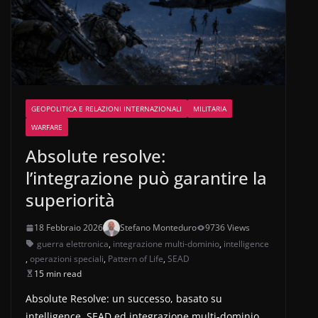
GEOPOLITICA E RELAZIONI INTERNAZIONALI
MILITARIA
WARFARE
Absolute resolve:
l’integrazione può garantire la
superiorità
18 Febbraio 2026
Stefano Monteduro
9736 Views
guerra elettronica
,
integrazione multi-dominio
,
intelligence
,
operazioni speciali
,
Pattern of Life
,
SEAD
15 min read
Absolute Resolve: un successo, basato su
intelligence, SEAD ed integrazione multi-dominio