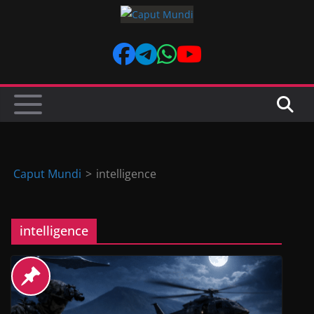
Skip
to
content
Caput Mundi
>
intelligence
intelligence