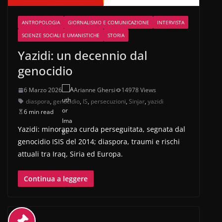
ANTROPOLOGIA
GIORNALISMO E COMUNICAZIONE
INTERVISTA
SCIENZE SOCIALI E UMANISTICHE
STORIA
Yazidi: un decennio dal
genocidio
6 Marzo 2026
Arianne Ghersi
14978 Views
diaspora
,
genocidio
,
IS
,
persecuzioni
,
Sinjar
,
yazidi
6 min read
Yazidi: minoranza curda perseguitata, segnata dal
genocidio ISIS del 2014; diaspora, traumi e rischi
attuali tra Iraq, Siria ed Europa.
Continua a leggere