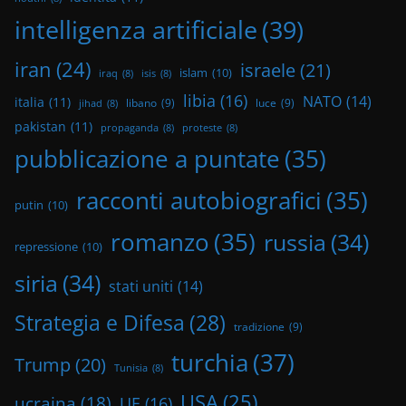
intelligenza artificiale
(39)
iran
(24)
israele
(21)
islam
(10)
iraq
(8)
isis
(8)
libia
(16)
NATO
(14)
italia
(11)
libano
(9)
luce
(9)
jihad
(8)
pakistan
(11)
propaganda
(8)
proteste
(8)
pubblicazione a puntate
(35)
racconti autobiografici
(35)
putin
(10)
romanzo
(35)
russia
(34)
repressione
(10)
siria
(34)
stati uniti
(14)
Strategia e Difesa
(28)
tradizione
(9)
turchia
(37)
Trump
(20)
Tunisia
(8)
USA
(25)
ucraina
(18)
UE
(16)