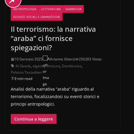
ANTROPOLOGIA
LETTERATURA
NARRATIVA
SCIENZE SOCIALI E UMANISTICHE
Il terrorismo: la narrativa
“araba” ci fornisce
spiegazioni?
10 Gennaio 2025
Arianne Ghersi
256383 Views
Al Qaeda
,
algeria
,
Censura
,
Dambruoso
,
Palazzo Yacoubian
9 min read
Analisi della narrativa “araba” riguardo al
terrorismo, focalizzandosi su eventi storici e
principi antropologici.
Continua a leggere