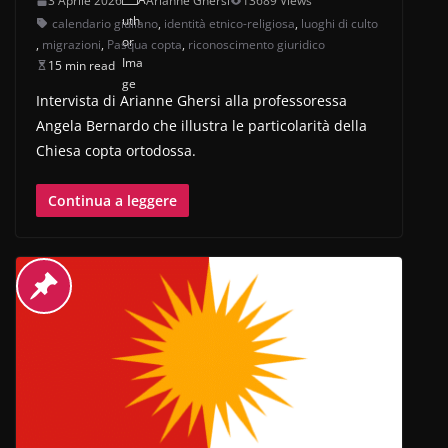
3 Aprile 2026
Arianne Ghersi
13689 Views
calendario giuliano
,
identità etnico-religiosa
,
luoghi di culto
,
migrazioni
,
Pasqua copta
,
riconoscimento giuridico
15 min read
Intervista di Arianne Ghersi alla professoressa
Angela Bernardo che illustra le particolarità della
Chiesa copta ortodossa.
Continua a leggere