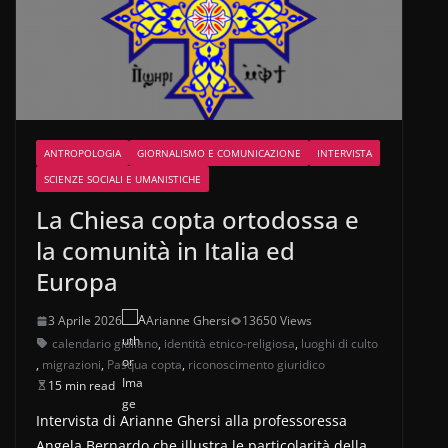
ANTROPOLOGIA
GIORNALISMO E COMUNICAZIONE
INTERVISTA
SCIENZE SOCIALI E UMANISTICHE
La Chiesa copta ortodossa e
la comunità in Italia ed
Europa
3 Aprile 2026
Arianne Ghersi
13650 Views
calendario giuliano
,
identità etnico-religiosa
,
luoghi di culto
,
migrazioni
,
Pasqua copta
,
riconoscimento giuridico
15 min read
Intervista di Arianne Ghersi alla professoressa
Angela Bernardo che illustra le particolarità della