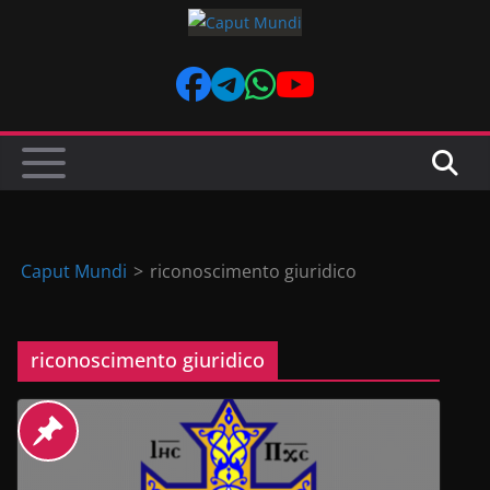
Skip
to
content
Caput Mundi
>
riconoscimento giuridico
riconoscimento giuridico