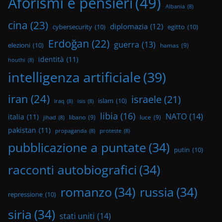
Aforismi e pensieri
(49)
Albania
(8)
cina
(23)
diplomazia
(12)
cybersecurity
(10)
egitto
(10)
Erdoğan
(22)
guerra
(13)
elezioni
(10)
hamas
(9)
identità
(11)
houthi
(8)
intelligenza artificiale
(39)
iran
(24)
israele
(21)
islam
(10)
iraq
(8)
isis
(8)
libia
(16)
NATO
(14)
italia
(11)
libano
(9)
luce
(9)
jihad
(8)
pakistan
(11)
propaganda
(8)
proteste
(8)
pubblicazione a puntate
(34)
putin
(10)
racconti autobiografici
(34)
romanzo
(34)
russia
(34)
repressione
(10)
siria
(34)
stati uniti
(14)