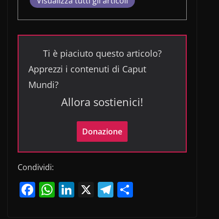
Visualizza tutti gli articoli
Ti è piaciuto questo articolo?
Apprezzi i contenuti di Caput
Mundi?
Allora sostienici!
Donazione
Condividi:
F
W
Li
X
T
C
a
h
n
el
o