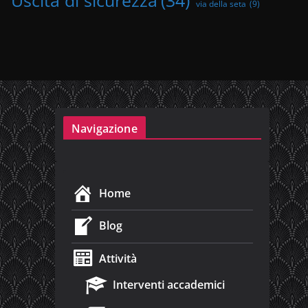
Uscita di sicurezza
(34)
via della seta
(9)
Navigazione
Home
Blog
Attività
Interventi accademici