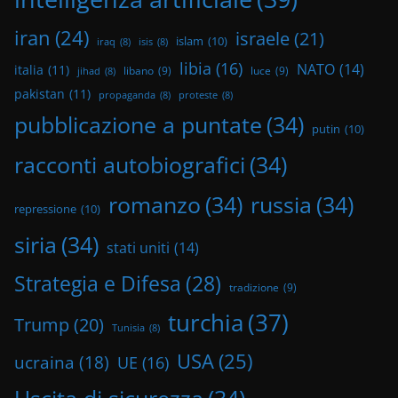
iran
(24)
israele
(21)
islam
(10)
iraq
(8)
isis
(8)
libia
(16)
NATO
(14)
italia
(11)
libano
(9)
luce
(9)
jihad
(8)
pakistan
(11)
propaganda
(8)
proteste
(8)
pubblicazione a puntate
(34)
putin
(10)
racconti autobiografici
(34)
romanzo
(34)
russia
(34)
repressione
(10)
siria
(34)
stati uniti
(14)
Strategia e Difesa
(28)
tradizione
(9)
turchia
(37)
Trump
(20)
Tunisia
(8)
USA
(25)
ucraina
(18)
UE
(16)