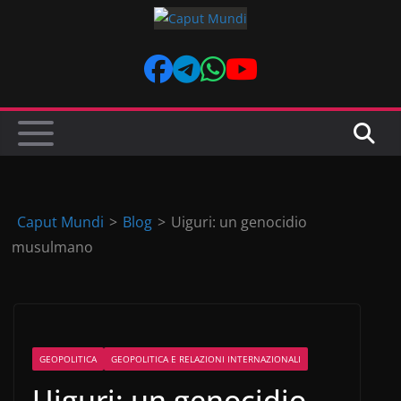
Skip
to
content
Caput Mundi
>
Blog
>
Uiguri: un genocidio
musulmano
GEOPOLITICA
GEOPOLITICA E RELAZIONI INTERNAZIONALI
Uiguri: un genocidio