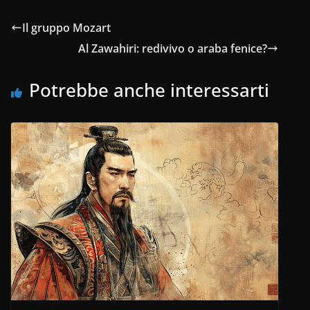
c
at
k
e
n
e
s
e
gr
di
Il gruppo Mozart
b
A
dI
a
vi
Al Zawahiri: redivivo o araba fenice?
o
p
n
m
di
o
p
Potrebbe anche interessarti
k