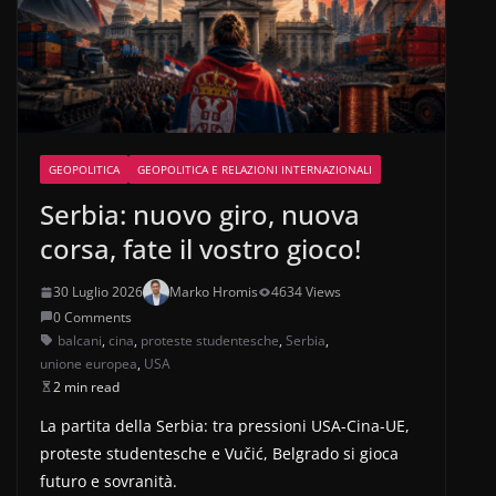
GEOPOLITICA
GEOPOLITICA E RELAZIONI INTERNAZIONALI
Serbia: nuovo giro, nuova
corsa, fate il vostro gioco!
30 Luglio 2026
Marko Hromis
4634 Views
0 Comments
balcani
,
cina
,
proteste studentesche
,
Serbia
,
unione europea
,
USA
2 min read
La partita della Serbia: tra pressioni USA-Cina-UE,
proteste studentesche e Vučić, Belgrado si gioca
futuro e sovranità.