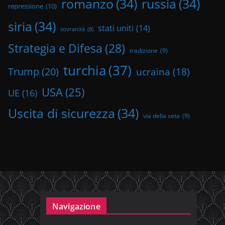
romanzo
(34)
russia
(34)
repressione
(10)
siria
(34)
stati uniti
(14)
sovranità
(8)
Strategia e Difesa
(28)
tradizione
(9)
turchia
(37)
Trump
(20)
ucraina
(18)
USA
(25)
UE
(16)
Uscita di sicurezza
(34)
via della seta
(9)
Navigazione