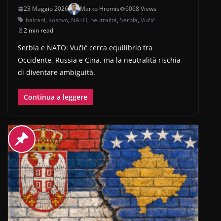
23 Maggio 2026
Marko Hromis
6068 Views
balcani
,
Kosovo
,
NATO
,
neutralità
,
Serbia
,
Vučić
2 min read
Serbia e NATO: Vučić cerca equilibrio tra
Occidente, Russia e Cina, ma la neutralità rischia
di diventare ambiguità.
Continua a leggere