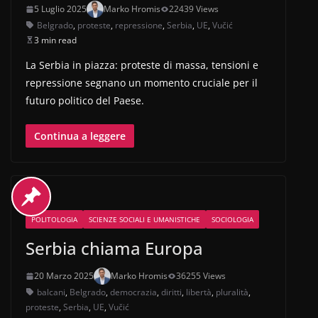
5 Luglio 2025
Marko Hromis
22439 Views
Belgrado
,
proteste
,
repressione
,
Serbia
,
UE
,
Vučić
3 min read
La Serbia in piazza: proteste di massa, tensioni e
repressione segnano un momento cruciale per il
futuro politico del Paese.
Continua a leggere
POLITOLOGIA
SCIENZE SOCIALI E UMANISTICHE
SOCIOLOGIA
Serbia chiama Europa
20 Marzo 2025
Marko Hromis
36255 Views
balcani
,
Belgrado
,
democrazia
,
diritti
,
libertà
,
pluralità
,
proteste
,
Serbia
,
UE
,
Vučić