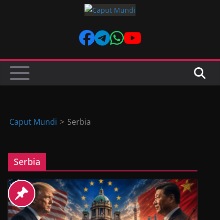
Skip
to
content
Caput Mundi
>
Serbia
Serbia