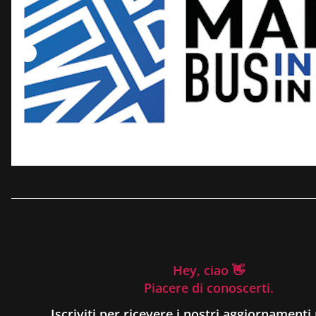
Hey, ciao 👋
Piacere di conoscerti.
Iscriviti per ricevere i nostri aggiornamenti 