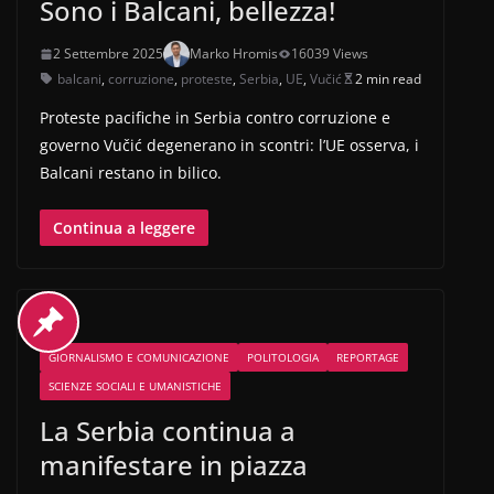
Sono i Balcani, bellezza!
2 Settembre 2025
Marko Hromis
16039 Views
balcani
,
corruzione
,
proteste
,
Serbia
,
UE
,
Vučić
2 min read
Proteste pacifiche in Serbia contro corruzione e
governo Vučić degenerano in scontri: l’UE osserva, i
Balcani restano in bilico.
Continua a leggere
GIORNALISMO E COMUNICAZIONE
POLITOLOGIA
REPORTAGE
SCIENZE SOCIALI E UMANISTICHE
La Serbia continua a
manifestare in piazza