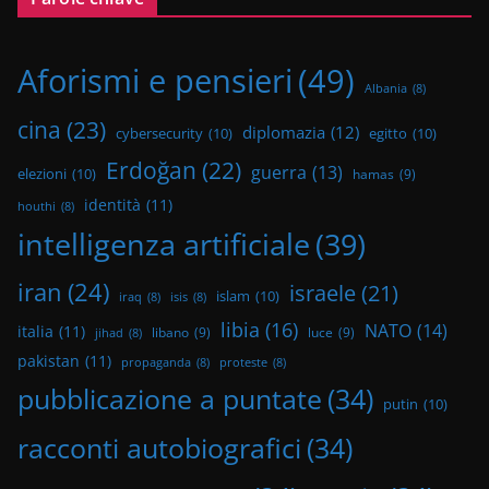
Aforismi e pensieri
(49)
Albania
(8)
cina
(23)
diplomazia
(12)
cybersecurity
(10)
egitto
(10)
Erdoğan
(22)
guerra
(13)
elezioni
(10)
hamas
(9)
identità
(11)
houthi
(8)
intelligenza artificiale
(39)
iran
(24)
israele
(21)
islam
(10)
iraq
(8)
isis
(8)
libia
(16)
NATO
(14)
italia
(11)
libano
(9)
luce
(9)
jihad
(8)
pakistan
(11)
propaganda
(8)
proteste
(8)
pubblicazione a puntate
(34)
putin
(10)
racconti autobiografici
(34)