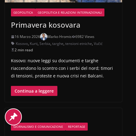
GEOPOLITICA
GEOPOLITICA E RELAZIONI INTERNAZIONALI
Primavera kosovara
16 Marzo 2026
Marko Hromis
6982 Views
Kosovo
,
Kurti
,
Serbia
,
targhe
,
tensioni etniche
,
Vučić
2 min read
Kosovo: nuove leggi su documenti e targhe
riaccendono lo scontro con i serbi del nord; timori
di tensioni, proteste e nuova crisi nei Balcani.
Continua a leggere
GIORNALISMO E COMUNICAZIONE
REPORTAGE