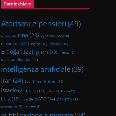
Parole chiave
Aforismi e pensieri
(49)
cina
(23)
cybersecurity
(10)
Albania
(8)
diplomazia
(12)
egitto
(10)
elezioni
(10)
Erdoğan
(22)
guerra
(13)
hamas
(9)
identità
(11)
houthi
(8)
intelligenza artificiale
(39)
iran
(24)
islam
(10)
iraq
(8)
isis
(8)
israele
(21)
italia
(11)
libano
(9)
jihad
(8)
libia
(16)
NATO
(14)
pakistan
(11)
luce
(9)
propaganda
(8)
proteste
(8)
pubblicazione a puntate
(34)