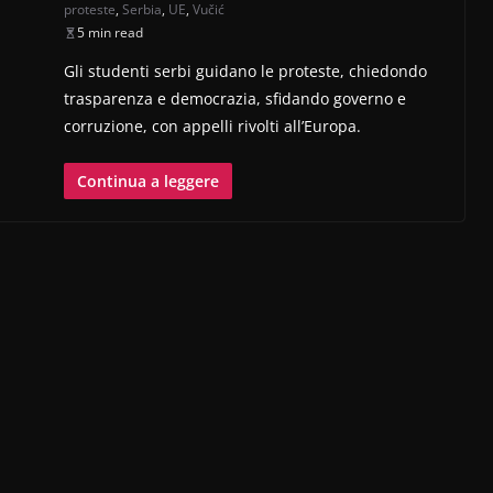
proteste
,
Serbia
,
UE
,
Vučić
5 min read
Gli studenti serbi guidano le proteste, chiedondo
trasparenza e democrazia, sfidando governo e
corruzione, con appelli rivolti all’Europa.
Continua a leggere