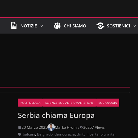
NOTIZIE
CHI SIAMO
SOSTIENICI
POLITOLOGIA
SCIENZE SOCIALI E UMANISTICHE
SOCIOLOGIA
Serbia chiama Europa
20 Marzo 2025
Marko Hromis
36257 Views
balcani
,
Belgrado
,
democrazia
,
diritti
,
libertà
,
pluralità
,