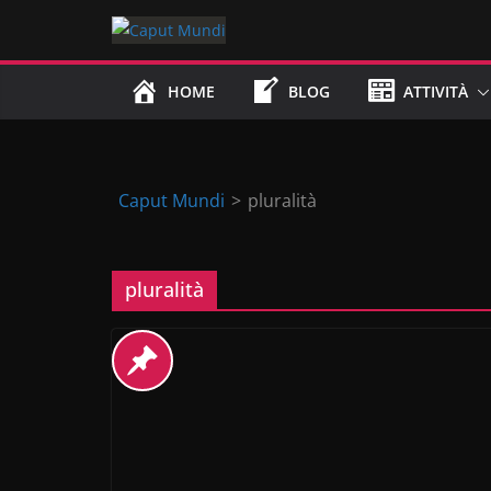
Skip
to
content
HOME
BLOG
ATTIVITÀ
Caput Mundi
>
pluralità
pluralità