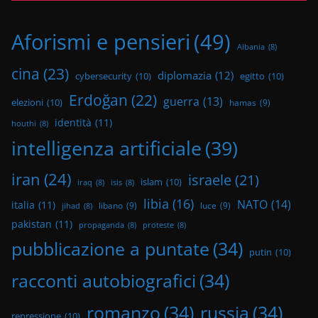
Aforismi e pensieri
(49)
Albania
(8)
cina
(23)
diplomazia
(12)
cybersecurity
(10)
egitto
(10)
Erdoğan
(22)
guerra
(13)
elezioni
(10)
hamas
(9)
identità
(11)
houthi
(8)
intelligenza artificiale
(39)
iran
(24)
israele
(21)
islam
(10)
iraq
(8)
isis
(8)
libia
(16)
NATO
(14)
italia
(11)
libano
(9)
luce
(9)
jihad
(8)
pakistan
(11)
propaganda
(8)
proteste
(8)
pubblicazione a puntate
(34)
putin
(10)
racconti autobiografici
(34)
romanzo
(34)
russia
(34)
repressione
(10)