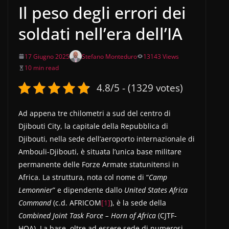
Il peso degli errori dei
soldati nell’era dell’IA
17 Giugno 2025
Stefano Monteduro
13143 Views
10 min read
4.8/5 - (1329 votes)
Ad appena tre chilometri a sud del centro di
Djibouti City, la capitale della Repubblica di
Djibouti, nella sede dell’aeroporto internazionale di
Ambouli-Djibouti, è situata l’unica base militare
permanente delle Forze Armate statunitensi in
Africa. La struttura, nota col nome di “
Camp
Lemonnier
” e dipendente dallo
United States Africa
Command
(c.d. AFRICOM
[1]
), è la sede della
Combined Joint Task Force – Horn of Africa
(CJTF-
HOA). La base, oltre ad essere sede di numerosi