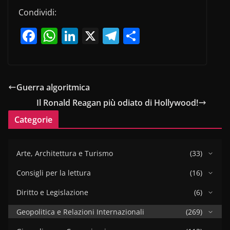
Condividi:
F
W
Li
X
T
C
a
h
n
el
o
c
at
k
e
n
e
s
e
gr
di
Guerra algoritmica
b
A
dI
a
vi
Il Ronald Reagan più odiato di Hollywood!
o
p
n
m
di
Categorie
o
p
k
Arte, Architettura e Turismo
(33)
Consigli per la lettura
(16)
Diritto e Legislazione
(6)
Geopolitica e Relazioni Internazionali
(269)