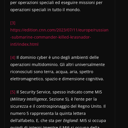
per operazioni speciali ed eseguire missioni per
operazioni speciali in tutto il mondo.
[3]
https://edition.cnn.com/2023/07/11/europe/russian
-submarine-commander-killed-krasnador-
intl/index.html
[4]
Il dominio cyber è uno degli ambienti delle
operazioni multidominio. Gli altri universalmente
riconosciuti sono terra, acqua, aria, spettro
elettromagnetico, spazio e dimensione cognitiva.
[5]
Il Security Service, spesso indicato come MI5
(
Military Intelligence
, Sezione 5), è l’ente per la
sicurezza e il controspionaggio del Regno Unito. Il
numero 5 rappresenta la quinta lettera
dell’alfabeto, E, che sta per
England
: MI5 si occupa
quindi di interni (mentre il MI6 si occupa della