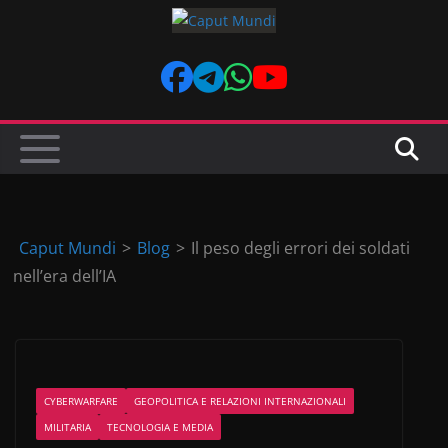
Skip
to
content
Caput Mundi
>
Blog
>
Il peso degli errori dei soldati
nell’era dell’IA
CYBERWARFARE
GEOPOLITICA E RELAZIONI INTERNAZIONALI
MILITARIA
TECNOLOGIA E MEDIA