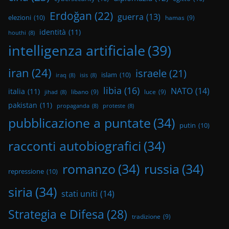
Erdoğan
(22)
guerra
(13)
elezioni
(10)
hamas
(9)
identità
(11)
houthi
(8)
intelligenza artificiale
(39)
iran
(24)
israele
(21)
islam
(10)
iraq
(8)
isis
(8)
libia
(16)
NATO
(14)
italia
(11)
libano
(9)
luce
(9)
jihad
(8)
pakistan
(11)
propaganda
(8)
proteste
(8)
pubblicazione a puntate
(34)
putin
(10)
racconti autobiografici
(34)
romanzo
(34)
russia
(34)
repressione
(10)
siria
(34)
stati uniti
(14)
Strategia e Difesa
(28)
tradizione
(9)