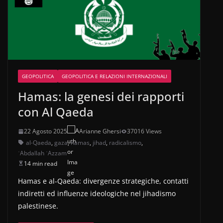
GEOPOLITICA
GEOPOLITICA E RELAZIONI INTERNAZIONALI
Hamas: la genesi dei rapporti
con Al Qaeda
22 Agosto 2025
Arianne Ghersi
37016 Views
al-Qaeda
,
gaza
,
hamas
,
jihad
,
radicalismo
,
ʿAbdallah ʿAzzam
14 min read
Hamas e al-Qaeda: divergenze strategiche, contatti
indiretti ed influenze ideologiche nel jihadismo
palestinese.