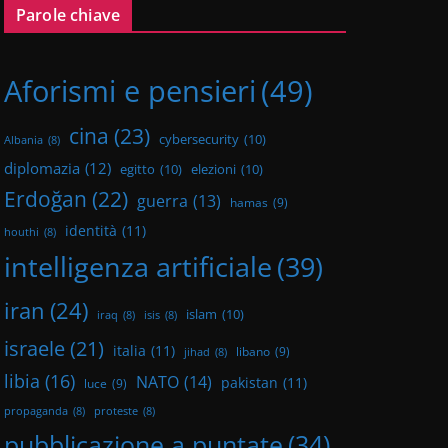
Parole chiave
Aforismi e pensieri
(49)
cina
(23)
cybersecurity
(10)
Albania
(8)
diplomazia
(12)
egitto
(10)
elezioni
(10)
Erdoğan
(22)
guerra
(13)
hamas
(9)
identità
(11)
houthi
(8)
intelligenza artificiale
(39)
iran
(24)
islam
(10)
iraq
(8)
isis
(8)
israele
(21)
italia
(11)
libano
(9)
jihad
(8)
libia
(16)
NATO
(14)
pakistan
(11)
luce
(9)
propaganda
(8)
proteste
(8)
pubblicazione a puntate
(34)