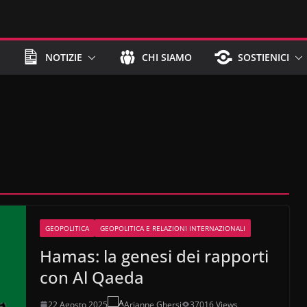
NOTIZIE
CHI SIAMO
SOSTIENICI
GEOPOLITICA
GEOPOLITICA E RELAZIONI INTERNAZIONALI
Hamas: la genesi dei rapporti
con Al Qaeda
22 Agosto 2025
Arianne Ghersi
37016 Views