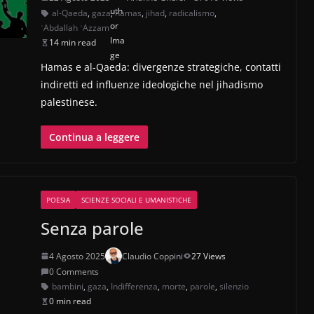
al-Qaeda
,
gaza
,
hamas
,
jihad
,
radicalismo
,
ʿAbdallah ʿAzzam
14 min read
Hamas e al-Qaeda: divergenze strategiche, contatti
indiretti ed influenze ideologiche nel jihadismo
palestinese.
Continua a leggere
POESIA
SCIENZE SOCIALI E UMANISTICHE
Senza parole
4 Agosto 2025
Claudio Coppini
27 Views
0 Comments
bambini
,
gaza
,
Indifferenza
,
morte
,
parole
,
silenzio
0 min read