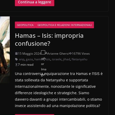
Continua a leggere
GEOPOLITICA
GEOPOLITICA E RELAZIONI INTERNAZIONALI
Hamas – Isis: impropria
confusione?
15 Maggio 2024
Arianne Ghersi
16796 Views
anp
,
gaza
,
hamas
,
isis
,
israele
,
jihad
,
Netanyahu
7 min read
Una controversa equiparazione tra Hamas e l’ISIS è
stata sollevata da Netanyahu e supportata
internazionalmente, nonostante le significative
differenze ideologiche e strategiche. Siamo
davvero davanti a gruppi intercambiabili, o stiamo
invece assistendo ad una manipolazione politica?