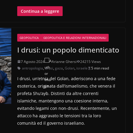
Continua a leggere
GEOPOLITICA
GEOPOLITICA E RELAZIONI INTERNAZIONALI
I drusi: un popolo dimenticato
7 Agosto 2024
Arianne Ghersi
24215 Views
antropologia
,
drusi
,
gaza
,
Golan
,
israele
5 min read
I drusi, un’etnia del Golan, aderiscono a una fede
esoterica, originata dall’ismaelismo, che venera il
profeta Shu’ayb. Distinti da altre correnti
islamiche, mantengono una coesione interna,
evitando legami con non-drusi. Recentemente, un
attacco ha aggravato le tensioni tra la loro
comunità ed il governo israeliano.