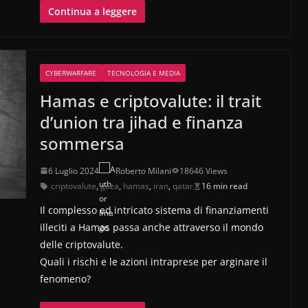
Continua a leggere
CYBERWARFARE
TECNOLOGIA E MEDIA
Hamas e criptovalute: il trait
d’union tra jihad e finanza
sommersa
6 Luglio 2024
Roberto Milani
18646 Views
criptovalute
,
gaza
,
hamas
,
iran
,
qatar
16 min read
Il complesso ed intricato sistema di finanziamenti
illeciti a Hamas passa anche attraverso il mondo
delle criptovalute.
Quali i rischi e le azioni intraprese per arginare il
fenomeno?