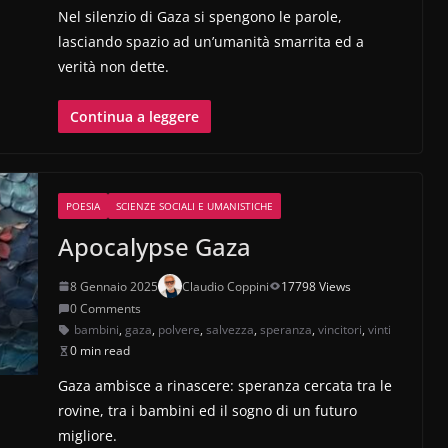
Nel silenzio di Gaza si spengono le parole,
lasciando spazio ad un’umanità smarrita ed a
verità non dette.
Continua a leggere
POESIA
SCIENZE SOCIALI E UMANISTICHE
Apocalypse Gaza
8 Gennaio 2025
Claudio Coppini
17798 Views
0 Comments
bambini
,
gaza
,
polvere
,
salvezza
,
speranza
,
vincitori
,
vinti
0 min read
Gaza ambisce a rinascere: speranza cercata tra le
rovine, tra i bambini ed il sogno di un futuro
migliore.