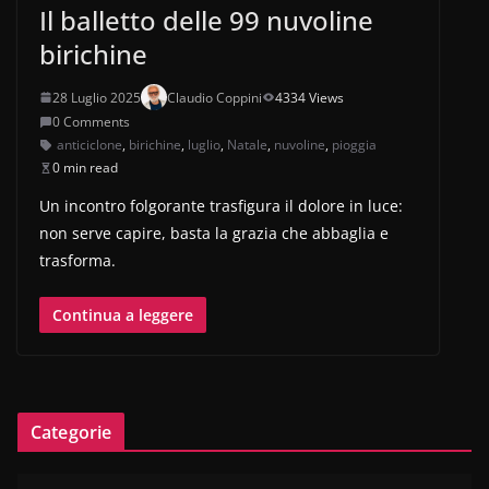
Il balletto delle 99 nuvoline
birichine
28 Luglio 2025
Claudio Coppini
4334 Views
0 Comments
anticiclone
,
birichine
,
luglio
,
Natale
,
nuvoline
,
pioggia
0 min read
Un incontro folgorante trasfigura il dolore in luce:
non serve capire, basta la grazia che abbaglia e
trasforma.
Continua a leggere
Categorie