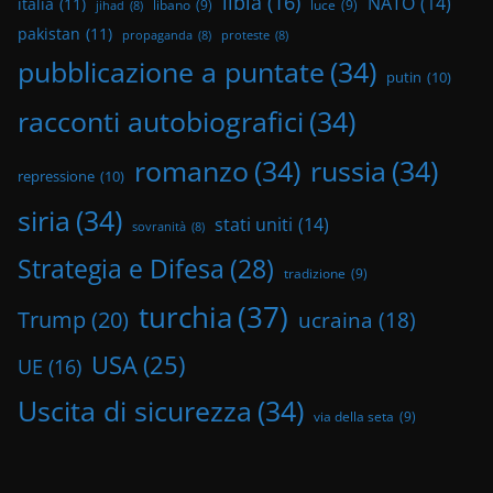
libia
(16)
NATO
(14)
italia
(11)
libano
(9)
luce
(9)
jihad
(8)
pakistan
(11)
propaganda
(8)
proteste
(8)
pubblicazione a puntate
(34)
putin
(10)
racconti autobiografici
(34)
romanzo
(34)
russia
(34)
repressione
(10)
siria
(34)
stati uniti
(14)
sovranità
(8)
Strategia e Difesa
(28)
tradizione
(9)
turchia
(37)
Trump
(20)
ucraina
(18)
USA
(25)
UE
(16)
Uscita di sicurezza
(34)
via della seta
(9)