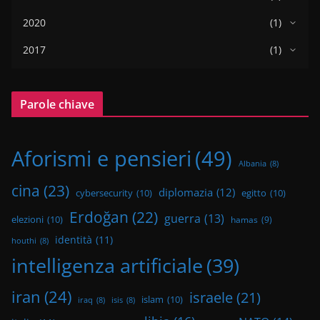
2020
(1)
2017
(1)
Parole chiave
Aforismi e pensieri
(49)
Albania
(8)
cina
(23)
diplomazia
(12)
cybersecurity
(10)
egitto
(10)
Erdoğan
(22)
guerra
(13)
elezioni
(10)
hamas
(9)
identità
(11)
houthi
(8)
intelligenza artificiale
(39)
iran
(24)
israele
(21)
islam
(10)
iraq
(8)
isis
(8)