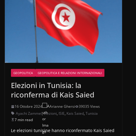
GEOPOLITICA
GEOPOLITICA E RELAZIONI INTERNAZIONALI
Elezioni in Tunisia: la
riconferma di Kais Saied
16 Ottobre 2024
Arianne Ghersi
39035 Views
Ayachi Zammel
,
elezioni
,
ISIE
,
Kais Saied
,
Tunisia
7 min read
Le elezioni tunisine hanno riconfermato Kais Saied