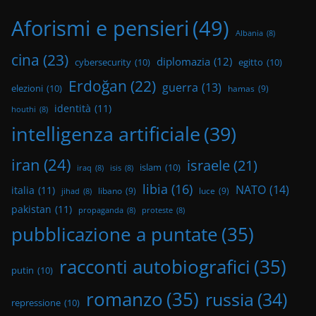
Aforismi e pensieri
(49)
Albania
(8)
cina
(23)
diplomazia
(12)
cybersecurity
(10)
egitto
(10)
Erdoğan
(22)
guerra
(13)
elezioni
(10)
hamas
(9)
identità
(11)
houthi
(8)
intelligenza artificiale
(39)
iran
(24)
israele
(21)
islam
(10)
iraq
(8)
isis
(8)
libia
(16)
NATO
(14)
italia
(11)
libano
(9)
luce
(9)
jihad
(8)
pakistan
(11)
propaganda
(8)
proteste
(8)
pubblicazione a puntate
(35)
racconti autobiografici
(35)
putin
(10)
romanzo
(35)
russia
(34)
repressione
(10)