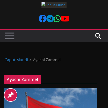
Skip
to
content
Caput Mundi
>
Ayachi Zammel
Ayachi Zammel