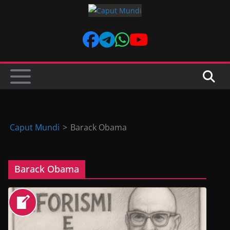
Skip
to
content
Caput Mundi
>
Barack Obama
Barack Obama