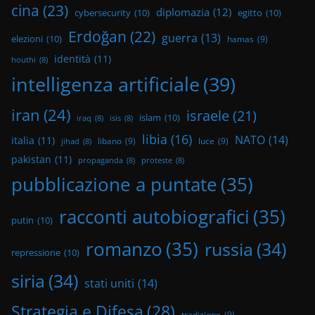
cina
(23)
diplomazia
(12)
cybersecurity
(10)
egitto
(10)
Erdoğan
(22)
guerra
(13)
elezioni
(10)
hamas
(9)
identità
(11)
houthi
(8)
intelligenza artificiale
(39)
iran
(24)
israele
(21)
islam
(10)
iraq
(8)
isis
(8)
libia
(16)
NATO
(14)
italia
(11)
libano
(9)
luce
(9)
jihad
(8)
pakistan
(11)
propaganda
(8)
proteste
(8)
pubblicazione a puntate
(35)
racconti autobiografici
(35)
putin
(10)
romanzo
(35)
russia
(34)
repressione
(10)
siria
(34)
stati uniti
(14)
Strategia e Difesa
(28)
tradizione
(9)