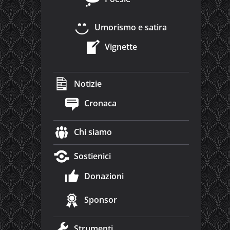
Umorismo e satira
Vignette
Notizie
Cronaca
Chi siamo
Sostienici
Donazioni
Sponsor
Strumenti