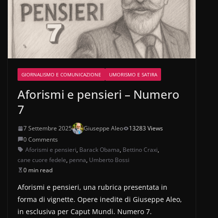
GIORNALISMO E COMUNICAZIONE
UMORISMO E SATIRA
Aforismi e pensieri – Numero
7
7 Settembre 2025
Giuseppe Aleo
13283 Views
0 Comments
Aforismi e pensieri
,
Barack Obama
,
Bettino Craxi
,
cane cuore fedele
,
penna
,
Umberto Bossi
0 min read
Aforismi e pensieri, una rubrica presentata in
forma di vignette. Opere inedite di Giuseppe Aleo,
in esclusiva per Caput Mundi. Numero 7.