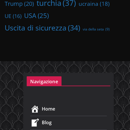
turchia
(37)
Trump
(20)
ucraina
(18)
USA
(25)
UE
(16)
Uscita di sicurezza
(34)
via della seta
(9)
Navigazione
Home
Blog