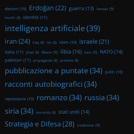
Erdoğan
(22)
guerra
(13)
elezioni
(10)
hamas
(9)
identità
(11)
houthi
(8)
intelligenza artificiale
(39)
iran
(24)
israele
(21)
islam
(10)
iraq
(8)
isis
(8)
libia
(16)
NATO
(14)
italia
(11)
libano
(9)
luce
(9)
jihad
(8)
pakistan
(11)
propaganda
(8)
proteste
(8)
pubblicazione a puntate
(34)
putin
(10)
racconti autobiografici
(34)
romanzo
(34)
russia
(34)
repressione
(10)
siria
(34)
stati uniti
(14)
sovranità
(8)
Strategia e Difesa
(28)
tradizione
(9)