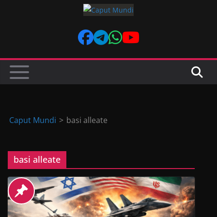
Skip
to
content
Caput Mundi
>
basi alleate
basi alleate