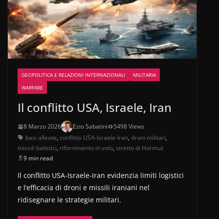
GEOPOLITICA E RELAZIONI INTERNAZIONALI
MILITARIA
WARFARE
Il conflitto USA, Israele, Iran
8 Marzo 2026
Ezio Sabatini
5498 Views
basi alleate
,
conflitto USA-Israele-Iran
,
droni militari
,
missili balistici
,
rifornimento in volo
,
stretto di Hormuz
9 min read
Il conflitto USA-Israele-Iran evidenzia limiti logistici
e l’efficacia di droni e missili iraniani nel
ridisegnare le strategie militari.