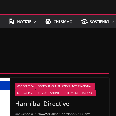
NOTIZIE
CHI SIAMO
SOSTIENICI
GEOPOLITICA
GEOPOLITICA E RELAZIONI INTERNAZIONALI
GIORNALISMO E COMUNICAZIONE
INTERVISTA
WARFARE
Hannibal Directive
2 Gennaio 2026
Arianne Ghersi
20721 Views