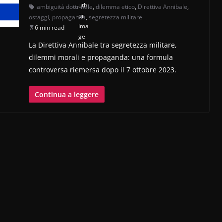
ambiguità dottrinale
,
dilemma etico
,
Direttiva Annibale
,
ostaggi
,
propaganda
,
segretezza militare
6 min read
La Direttiva Annibale tra segretezza militare,
dilemmi morali e propaganda: una formula
controversa riemersa dopo il 7 ottobre 2023.
Continua a leggere