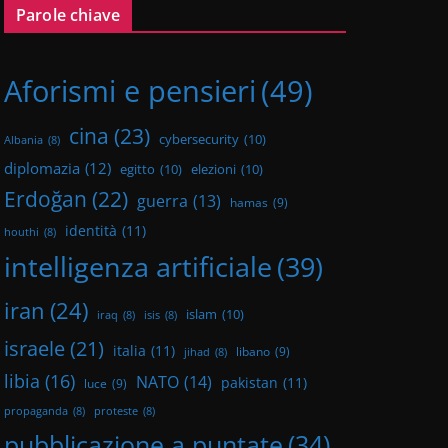
Parole chiave
Aforismi e pensieri
(49)
cina
(23)
cybersecurity
(10)
Albania
(8)
diplomazia
(12)
egitto
(10)
elezioni
(10)
Erdoğan
(22)
guerra
(13)
hamas
(9)
identità
(11)
houthi
(8)
intelligenza artificiale
(39)
iran
(24)
islam
(10)
iraq
(8)
isis
(8)
israele
(21)
italia
(11)
libano
(9)
jihad
(8)
libia
(16)
NATO
(14)
pakistan
(11)
luce
(9)
propaganda
(8)
proteste
(8)
pubblicazione a puntate
(34)