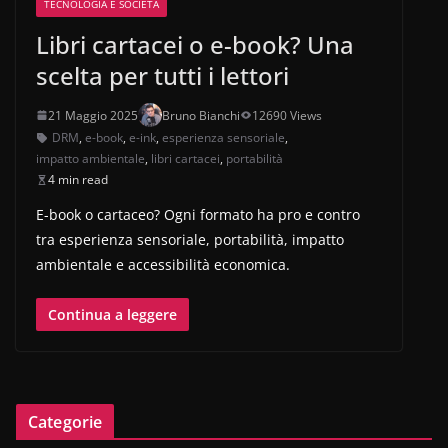
TECNOLOGIA E SOCIETÀ
Libri cartacei o e-book? Una
scelta per tutti i lettori
21 Maggio 2025
Bruno Bianchi
12690 Views
DRM
,
e-book
,
e-ink
,
esperienza sensoriale
,
impatto ambientale
,
libri cartacei
,
portabilità
4 min read
E-book o cartaceo? Ogni formato ha pro e contro
tra esperienza sensoriale, portabilità, impatto
ambientale e accessibilità economica.
Continua a leggere
Categorie