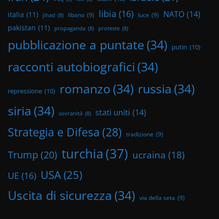
libia
(16)
NATO
(14)
italia
(11)
libano
(9)
luce
(9)
jihad
(8)
pakistan
(11)
propaganda
(8)
proteste
(8)
pubblicazione a puntate
(34)
putin
(10)
racconti autobiografici
(34)
romanzo
(34)
russia
(34)
repressione
(10)
siria
(34)
stati uniti
(14)
sovranità
(8)
Strategia e Difesa
(28)
tradizione
(9)
turchia
(37)
Trump
(20)
ucraina
(18)
USA
(25)
UE
(16)
Uscita di sicurezza
(34)
via della seta
(9)