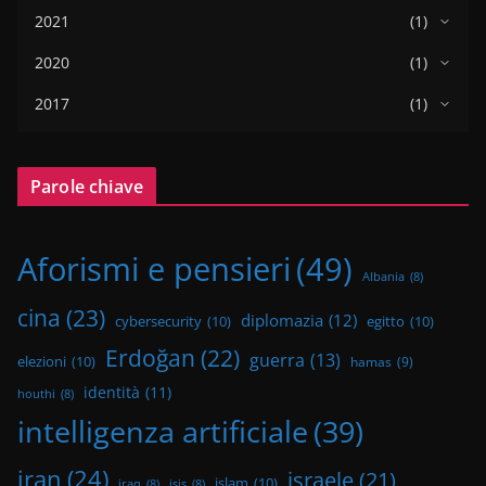
2021
(1)
2020
(1)
2017
(1)
Parole chiave
Aforismi e pensieri
(49)
Albania
(8)
cina
(23)
diplomazia
(12)
cybersecurity
(10)
egitto
(10)
Erdoğan
(22)
guerra
(13)
elezioni
(10)
hamas
(9)
identità
(11)
houthi
(8)
intelligenza artificiale
(39)
iran
(24)
israele
(21)
islam
(10)
iraq
(8)
isis
(8)