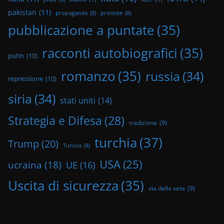
pakistan
(11)
propaganda
(8)
proteste
(8)
pubblicazione a puntate
(35)
racconti autobiografici
(35)
putin
(10)
romanzo
(35)
russia
(34)
repressione
(10)
siria
(34)
stati uniti
(14)
Strategia e Difesa
(28)
tradizione
(9)
turchia
(37)
Trump
(20)
Tunisia
(8)
USA
(25)
ucraina
(18)
UE
(16)
Uscita di sicurezza
(35)
via della seta
(9)