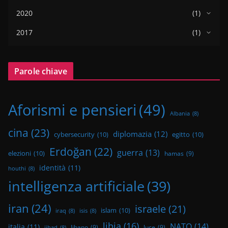
2020
(1)
2017
(1)
Parole chiave
Aforismi e pensieri
(49)
Albania
(8)
cina
(23)
diplomazia
(12)
cybersecurity
(10)
egitto
(10)
Erdoğan
(22)
guerra
(13)
elezioni
(10)
hamas
(9)
identità
(11)
houthi
(8)
intelligenza artificiale
(39)
iran
(24)
israele
(21)
islam
(10)
iraq
(8)
isis
(8)
libia
(16)
NATO
(14)
italia
(11)
libano
(9)
luce
(9)
jihad
(8)