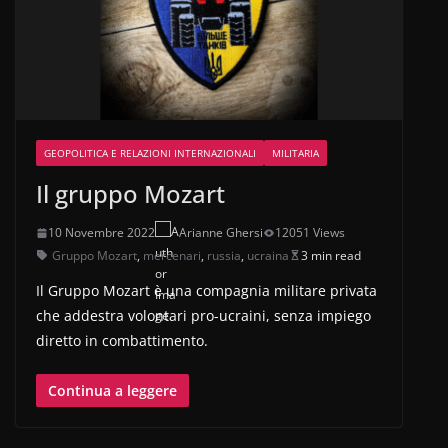
GEOPOLITICA E RELAZIONI INTERNAZIONALI
MILITARIA
Il gruppo Mozart
10 Novembre 2022
Arianne Ghersi
12051 Views
Gruppo Mozart
,
mercenari
,
russia
,
ucraina
3 min read
Il Gruppo Mozart è una compagnia militare privata
che addestra volontari pro-ucraini, senza impiego
diretto in combattimento.
Continua a leggere