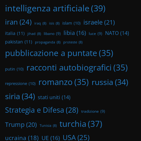
intelligenza artificiale
(39)
iran
(24)
israele
(21)
islam
(10)
iraq
(8)
isis
(8)
libia
(16)
NATO
(14)
italia
(11)
libano
(9)
luce
(9)
jihad
(8)
pakistan
(11)
propaganda
(8)
proteste
(8)
pubblicazione a puntate
(35)
racconti autobiografici
(35)
putin
(10)
romanzo
(35)
russia
(34)
repressione
(10)
siria
(34)
stati uniti
(14)
Strategia e Difesa
(28)
tradizione
(9)
turchia
(37)
Trump
(20)
Tunisia
(8)
USA
(25)
ucraina
(18)
UE
(16)