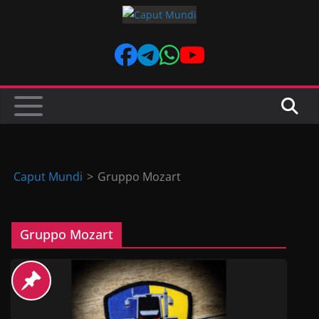
Skip
to
content
Caput Mundi
>
Gruppo Mozart
Gruppo Mozart