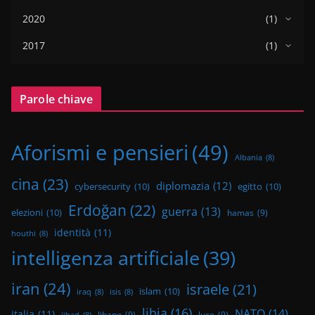
2020
(1)
2017
(1)
Parole chiave
Aforismi e pensieri
(49)
Albania
(8)
cina
(23)
diplomazia
(12)
cybersecurity
(10)
egitto
(10)
Erdoğan
(22)
guerra
(13)
elezioni
(10)
hamas
(9)
identità
(11)
houthi
(8)
intelligenza artificiale
(39)
iran
(24)
israele
(21)
islam
(10)
iraq
(8)
isis
(8)
libia
(16)
NATO
(14)
italia
(11)
libano
(9)
luce
(9)