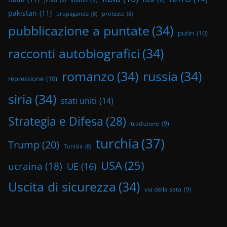
jihad
(8)
pakistan
(11)
propaganda
(8)
proteste
(8)
pubblicazione a puntate
(34)
putin
(10)
racconti autobiografici
(34)
romanzo
(34)
russia
(34)
repressione
(10)
siria
(34)
stati uniti
(14)
Strategia e Difesa
(28)
tradizione
(9)
turchia
(37)
Trump
(20)
Tunisia
(8)
USA
(25)
ucraina
(18)
UE
(16)
Uscita di sicurezza
(34)
via della seta
(9)