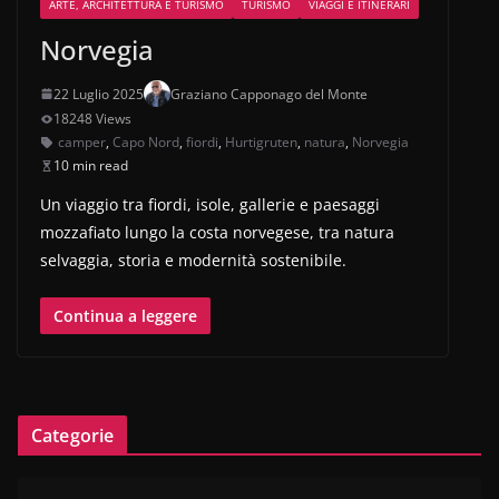
ARTE, ARCHITETTURA E TURISMO
TURISMO
VIAGGI E ITINERARI
Norvegia
22 Luglio 2025
Graziano Capponago del Monte
18248 Views
camper
,
Capo Nord
,
fiordi
,
Hurtigruten
,
natura
,
Norvegia
10 min read
Un viaggio tra fiordi, isole, gallerie e paesaggi
mozzafiato lungo la costa norvegese, tra natura
selvaggia, storia e modernità sostenibile.
Continua a leggere
Categorie