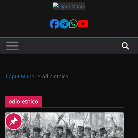
Skip
to
content
Caput Mundi
>
odio etnico
odio etnico