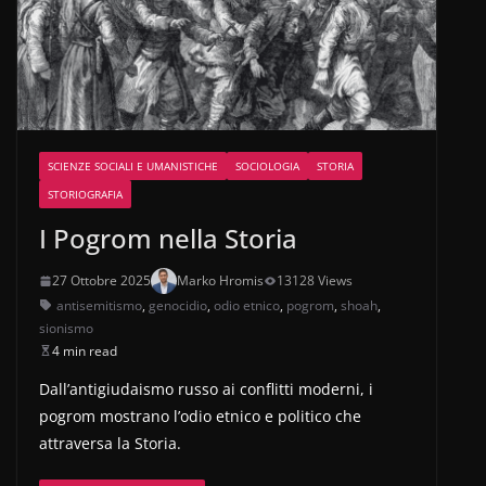
SCIENZE SOCIALI E UMANISTICHE
SOCIOLOGIA
STORIA
STORIOGRAFIA
I Pogrom nella Storia
27 Ottobre 2025
Marko Hromis
13128 Views
antisemitismo
,
genocidio
,
odio etnico
,
pogrom
,
shoah
,
sionismo
4 min read
Dall’antigiudaismo russo ai conflitti moderni, i
pogrom mostrano l’odio etnico e politico che
attraversa la Storia.