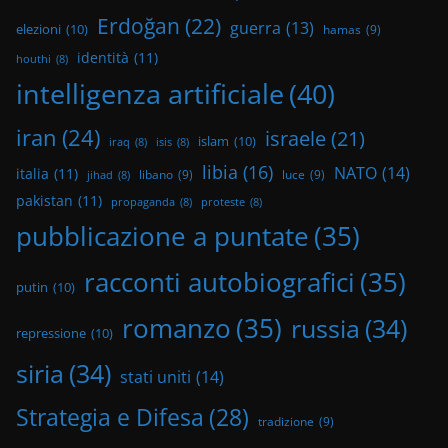
Erdoğan
(22)
guerra
(13)
elezioni
(10)
hamas
(9)
identità
(11)
houthi
(8)
intelligenza artificiale
(40)
iran
(24)
israele
(21)
islam
(10)
iraq
(8)
isis
(8)
libia
(16)
NATO
(14)
italia
(11)
libano
(9)
luce
(9)
jihad
(8)
pakistan
(11)
propaganda
(8)
proteste
(8)
pubblicazione a puntate
(35)
racconti autobiografici
(35)
putin
(10)
romanzo
(35)
russia
(34)
repressione
(10)
siria
(34)
stati uniti
(14)
Strategia e Difesa
(28)
tradizione
(9)