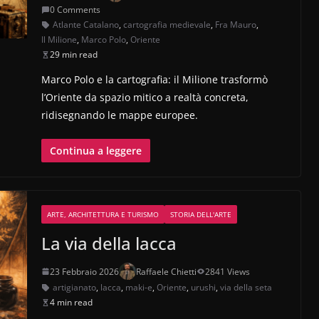
0 Comments
Atlante Catalano
,
cartografia medievale
,
Fra Mauro
,
Il Milione
,
Marco Polo
,
Oriente
29 min read
Marco Polo e la cartografia: il Milione trasformò
l’Oriente da spazio mitico a realtà concreta,
ridisegnando le mappe europee.
Continua a leggere
ARTE, ARCHITETTURA E TURISMO
STORIA DELL'ARTE
La via della lacca
23 Febbraio 2026
Raffaele Chietti
2841 Views
artigianato
,
lacca
,
maki-e
,
Oriente
,
urushi
,
via della seta
4 min read