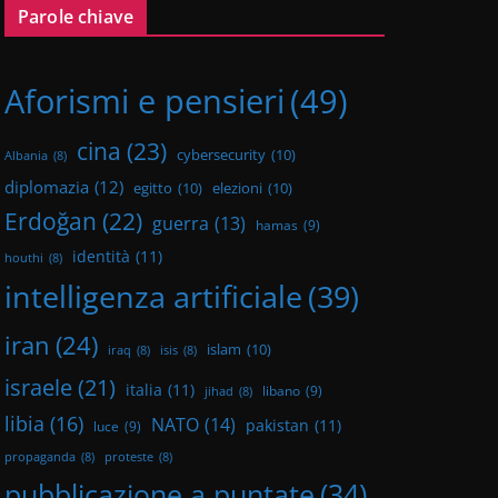
Parole chiave
Aforismi e pensieri
(49)
cina
(23)
cybersecurity
(10)
Albania
(8)
diplomazia
(12)
egitto
(10)
elezioni
(10)
Erdoğan
(22)
guerra
(13)
hamas
(9)
identità
(11)
houthi
(8)
intelligenza artificiale
(39)
iran
(24)
islam
(10)
iraq
(8)
isis
(8)
israele
(21)
italia
(11)
libano
(9)
jihad
(8)
libia
(16)
NATO
(14)
pakistan
(11)
luce
(9)
propaganda
(8)
proteste
(8)
pubblicazione a puntate
(34)