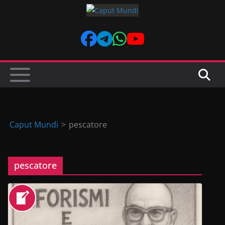
Skip
to
content
Caput Mundi
>
pescatore
pescatore