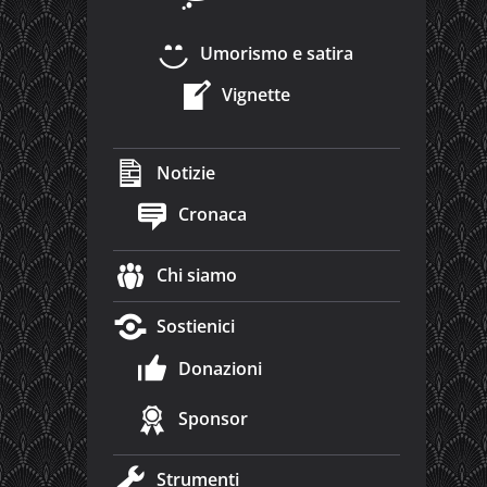
Umorismo e satira
Vignette
Notizie
Cronaca
Chi siamo
Sostienici
Donazioni
Sponsor
Strumenti