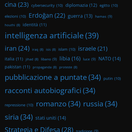
cina
(23)
diplomazia
(12)
cybersecurity
(10)
egitto
(10)
Erdoğan
(22)
guerra
(13)
elezioni
(10)
hamas
(9)
identità
(11)
houthi
(8)
intelligenza artificiale
(39)
iran
(24)
israele
(21)
islam
(10)
iraq
(8)
isis
(8)
libia
(16)
NATO
(14)
italia
(11)
libano
(9)
luce
(9)
jihad
(8)
pakistan
(11)
propaganda
(8)
proteste
(8)
pubblicazione a puntate
(34)
putin
(10)
racconti autobiografici
(34)
romanzo
(34)
russia
(34)
repressione
(10)
siria
(34)
stati uniti
(14)
Strategia e Difesa
(28)
tradizione
(9)