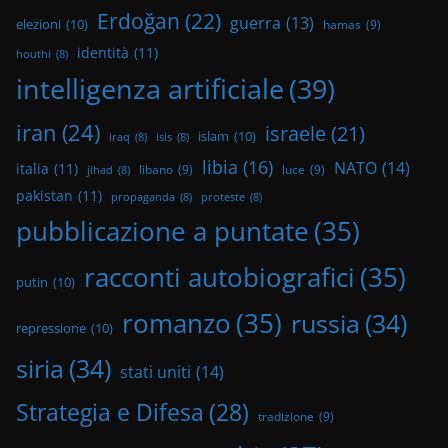
Erdoğan
(22)
guerra
(13)
elezioni
(10)
hamas
(9)
identità
(11)
houthi
(8)
intelligenza artificiale
(39)
iran
(24)
israele
(21)
islam
(10)
iraq
(8)
isis
(8)
libia
(16)
NATO
(14)
italia
(11)
libano
(9)
luce
(9)
jihad
(8)
pakistan
(11)
propaganda
(8)
proteste
(8)
pubblicazione a puntate
(35)
racconti autobiografici
(35)
putin
(10)
romanzo
(35)
russia
(34)
repressione
(10)
siria
(34)
stati uniti
(14)
Strategia e Difesa
(28)
tradizione
(9)