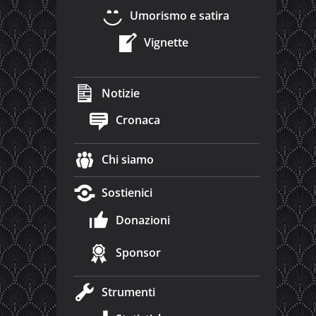
Umorismo e satira
Vignette
Notizie
Cronaca
Chi siamo
Sostienici
Donazioni
Sponsor
Strumenti