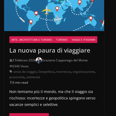
ARTE, ARCHITETTURA E TURISMO
TURISMO
VIAGGI E ITINERARI
La nuova paura di viaggiare
3 Febbraio 2026
Graziano Capponago del Monte
6346 Views
ansia da viaggio
,
Geopolitica
,
incertezza
,
organizzazione
,
prossimità
,
selettività
6 min read
Non temiamo più il mondo, ma che il viaggio sia
rischioso: incertezze e geopolitica spingono verso
vacanze semplici e selettive.