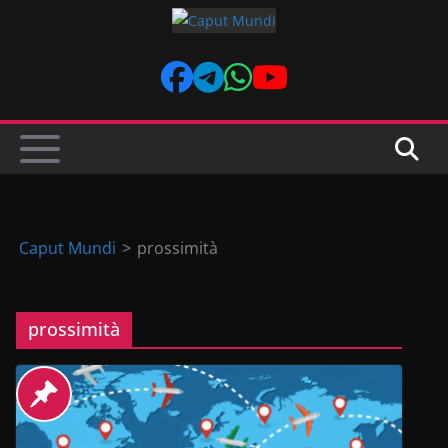
Skip
to
content
Caput Mundi
>
prossimità
prossimità