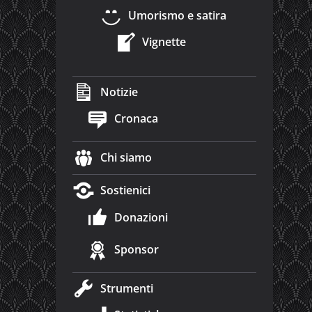
Umorismo e satira
Vignette
Notizie
Cronaca
Chi siamo
Sostienici
Donazioni
Sponsor
Strumenti