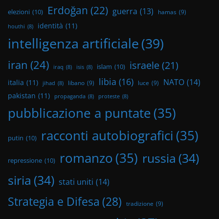
Erdoğan
(22)
guerra
(13)
elezioni
(10)
hamas
(9)
identità
(11)
houthi
(8)
intelligenza artificiale
(39)
iran
(24)
israele
(21)
islam
(10)
iraq
(8)
isis
(8)
libia
(16)
NATO
(14)
italia
(11)
libano
(9)
luce
(9)
jihad
(8)
pakistan
(11)
propaganda
(8)
proteste
(8)
pubblicazione a puntate
(35)
racconti autobiografici
(35)
putin
(10)
romanzo
(35)
russia
(34)
repressione
(10)
siria
(34)
stati uniti
(14)
Strategia e Difesa
(28)
tradizione
(9)