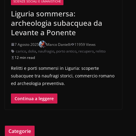
SCIENZE SOCIALI E UMANISTICHE
Liguria sommersa:
archeologia subacquea da
Levante a Ponente
7 Agosto 2025
Marco Danielli
11959 Views
carico
,
dolia
,
naufragio
,
porto antico
,
recupero
,
relitto
12 min read
Relitti e porti sommersi in Liguria: scoperte
subacquee tra naufragi storici, commercio romano
ed archeologia preventiva.
Continua a leggere
Categorie