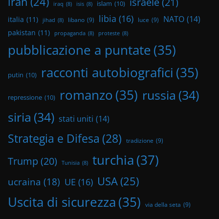
iran
(24)
israele
(21)
islam
(10)
iraq
(8)
isis
(8)
libia
(16)
NATO
(14)
italia
(11)
libano
(9)
luce
(9)
jihad
(8)
pakistan
(11)
propaganda
(8)
proteste
(8)
pubblicazione a puntate
(35)
racconti autobiografici
(35)
putin
(10)
romanzo
(35)
russia
(34)
repressione
(10)
siria
(34)
stati uniti
(14)
Strategia e Difesa
(28)
tradizione
(9)
turchia
(37)
Trump
(20)
Tunisia
(8)
USA
(25)
ucraina
(18)
UE
(16)
Uscita di sicurezza
(35)
via della seta
(9)