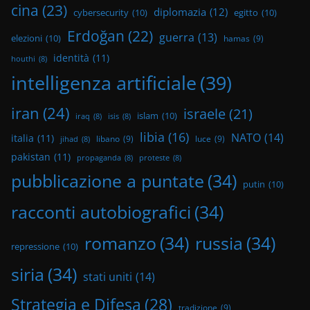
cina
(23)
diplomazia
(12)
cybersecurity
(10)
egitto
(10)
Erdoğan
(22)
guerra
(13)
elezioni
(10)
hamas
(9)
identità
(11)
houthi
(8)
intelligenza artificiale
(39)
iran
(24)
israele
(21)
islam
(10)
iraq
(8)
isis
(8)
libia
(16)
NATO
(14)
italia
(11)
libano
(9)
luce
(9)
jihad
(8)
pakistan
(11)
propaganda
(8)
proteste
(8)
pubblicazione a puntate
(34)
putin
(10)
racconti autobiografici
(34)
romanzo
(34)
russia
(34)
repressione
(10)
siria
(34)
stati uniti
(14)
Strategia e Difesa
(28)
tradizione
(9)