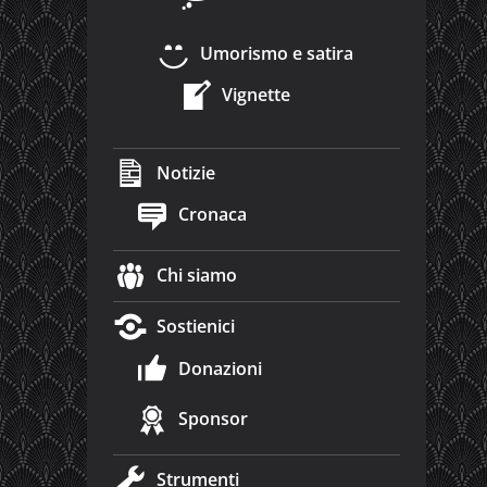
Umorismo e satira
Vignette
Notizie
Cronaca
Chi siamo
Sostienici
Donazioni
Sponsor
Strumenti