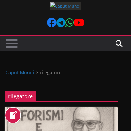
Skip
to
content
Caput Mundi
>
rilegatore
rilegatore