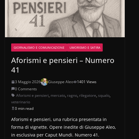
GIORNALISMO E COMUNICAZIONE
UMORISMO E SATIRA
Aforismi e pensieri – Numero
41
3 Maggio 2026
Giuseppe Aleo
1401 Views
0 Comments
Aforismi e pensieri
,
mercato
,
ragno
,
rilegatore
,
squalo
,
veterinario
0 min read
Aforismi e pensieri, una rubrica presentata in
forma di vignette. Opere inedite di Giuseppe Aleo,
in esclusiva per Caput Mundi. Numero 41.