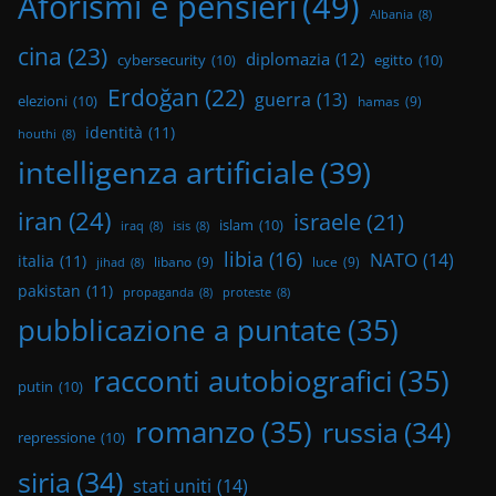
Aforismi e pensieri
(49)
Albania
(8)
cina
(23)
diplomazia
(12)
cybersecurity
(10)
egitto
(10)
Erdoğan
(22)
guerra
(13)
elezioni
(10)
hamas
(9)
identità
(11)
houthi
(8)
intelligenza artificiale
(39)
iran
(24)
israele
(21)
islam
(10)
iraq
(8)
isis
(8)
libia
(16)
NATO
(14)
italia
(11)
libano
(9)
luce
(9)
jihad
(8)
pakistan
(11)
propaganda
(8)
proteste
(8)
pubblicazione a puntate
(35)
racconti autobiografici
(35)
putin
(10)
romanzo
(35)
russia
(34)
repressione
(10)
siria
(34)
stati uniti
(14)