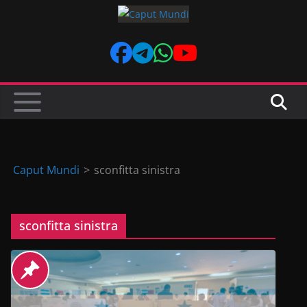
Skip
to
content
Caput Mundi
>
sconfitta sinistra
sconfitta sinistra