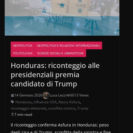
GEOPOLITICA
GEOPOLITICA E RELAZIONI INTERNAZIONALI
POLITOLOGIA
SCIENZE SOCIALI E UMANISTICHE
Honduras: riconteggio alle
presidenziali premia
candidato di Trump
14 Gennaio 2026
Luca Lezzi
6013 Views
Honduras
,
influenza USA
,
Nasry Asfura
,
riconteggio elettorale
,
sconfitta sinistra
,
Trump
7 min read
Il riconteggio conferma Asfura in Honduras: peso
degli Usa e di Trump, sconfitta della sinistra e fine