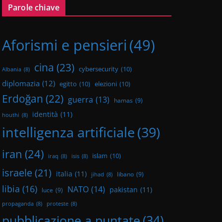
Parole chiave
Aforismi e pensieri
(49)
cina
(23)
cybersecurity
(10)
Albania
(8)
diplomazia
(12)
egitto
(10)
elezioni
(10)
Erdoğan
(22)
guerra
(13)
hamas
(9)
identità
(11)
houthi
(8)
intelligenza artificiale
(39)
iran
(24)
islam
(10)
iraq
(8)
isis
(8)
israele
(21)
italia
(11)
libano
(9)
jihad
(8)
libia
(16)
NATO
(14)
pakistan
(11)
luce
(9)
propaganda
(8)
proteste
(8)
pubblicazione a puntate
(34)