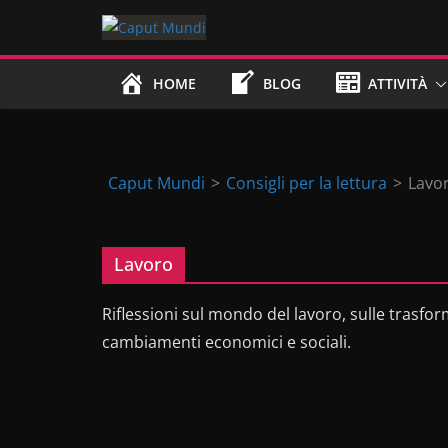
Skip
to
content
HOME
BLOG
ATTIVITÀ
Caput Mundi
>
Consigli per la lettura
>
Lavo
Lavoro
Riflessioni sul mondo del lavoro, sulle trasform
cambiamenti economici e sociali.