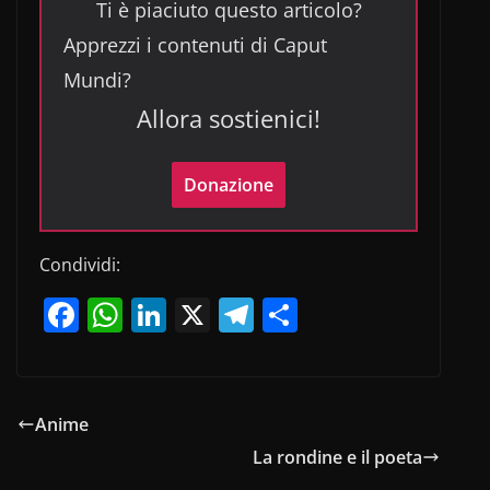
Ti è piaciuto questo articolo?
Apprezzi i contenuti di Caput
Mundi?
Allora sostienici!
Donazione
Condividi:
F
W
Li
X
T
C
a
h
n
el
o
c
at
k
e
n
e
s
e
gr
di
Anime
b
A
dI
a
vi
La rondine e il poeta
o
p
n
m
di