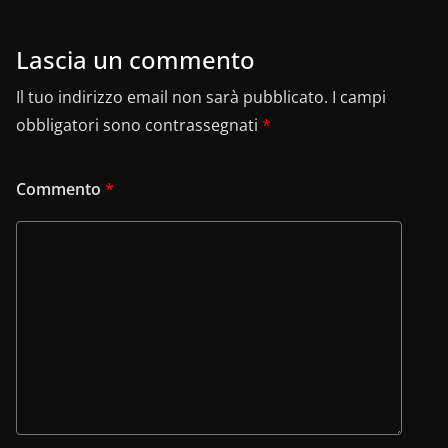
o
p
k
Lascia un commento
Il tuo indirizzo email non sarà pubblicato.
I campi
obbligatori sono contrassegnati
*
Commento
*