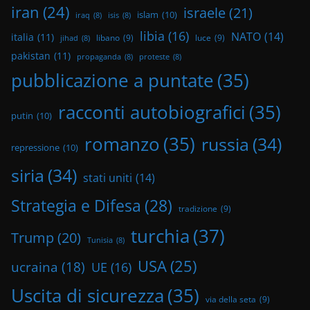
iran
(24)
israele
(21)
islam
(10)
iraq
(8)
isis
(8)
libia
(16)
NATO
(14)
italia
(11)
libano
(9)
luce
(9)
jihad
(8)
pakistan
(11)
propaganda
(8)
proteste
(8)
pubblicazione a puntate
(35)
racconti autobiografici
(35)
putin
(10)
romanzo
(35)
russia
(34)
repressione
(10)
siria
(34)
stati uniti
(14)
Strategia e Difesa
(28)
tradizione
(9)
turchia
(37)
Trump
(20)
Tunisia
(8)
USA
(25)
ucraina
(18)
UE
(16)
Uscita di sicurezza
(35)
via della seta
(9)