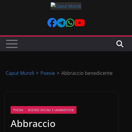
Skip
to
content
Caput Mundi
>
Poesie
>
Abbraccio benedicente
POESIA
SCIENZE SOCIALI E UMANISTICHE
Abbraccio