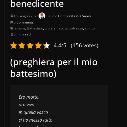
benedicente
16 Giugno 2025
Claudio Coppini
7797 Views
0 Comments
amore
,
Battesimo
,
gioia
,
rinascita
,
salvezza
,
spirito
0 min read
4.4/5 - (156 votes)
(preghiera per il mio
battesimo)
Ero morto,
ora vivo.
In quella vasca
ci ho messo tutto