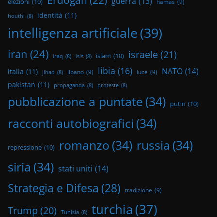
guerra
(13)
elezioni
(10)
hamas
(9)
identità
(11)
houthi
(8)
intelligenza artificiale
(39)
iran
(24)
israele
(21)
islam
(10)
iraq
(8)
isis
(8)
libia
(16)
NATO
(14)
italia
(11)
libano
(9)
luce
(9)
jihad
(8)
pakistan
(11)
propaganda
(8)
proteste
(8)
pubblicazione a puntate
(34)
putin
(10)
racconti autobiografici
(34)
romanzo
(34)
russia
(34)
repressione
(10)
siria
(34)
stati uniti
(14)
Strategia e Difesa
(28)
tradizione
(9)
turchia
(37)
Trump
(20)
Tunisia
(8)