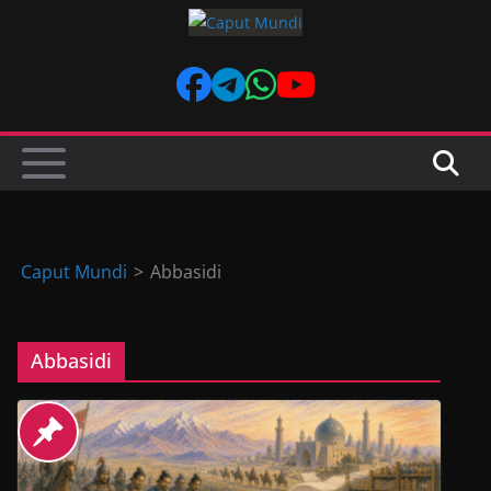
Skip
to
content
Caput Mundi
>
Abbasidi
Abbasidi