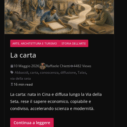
ARTE, ARCHITETTURA E TURISMO
STORIA DELL'ARTE
La carta
10 Maggio 2026
Raffaele Chietti
4482 Views
Abbasidi
,
carta
,
conoscenza
,
diffusione
,
Talas
,
via della seta
16 min read
La carta: nata in Cina e diffusa lungo la Via della
Seta, rese il sapere economico, copiabile e
condiviso, accelerando scienza e modernità.
Continua a leggere