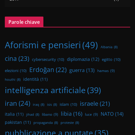
Parole chiave
Aforismi e pensieri
(49)
Albania
(8)
cina
(23)
diplomazia
(12)
cybersecurity
(10)
egitto
(10)
Erdoğan
(22)
guerra
(13)
elezioni
(10)
hamas
(9)
identità
(11)
houthi
(8)
intelligenza artificiale
(39)
iran
(24)
israele
(21)
islam
(10)
iraq
(8)
isis
(8)
libia
(16)
NATO
(14)
italia
(11)
libano
(9)
luce
(9)
jihad
(8)
pakistan
(11)
propaganda
(8)
proteste
(8)
pubblicazione a puntate
(35)