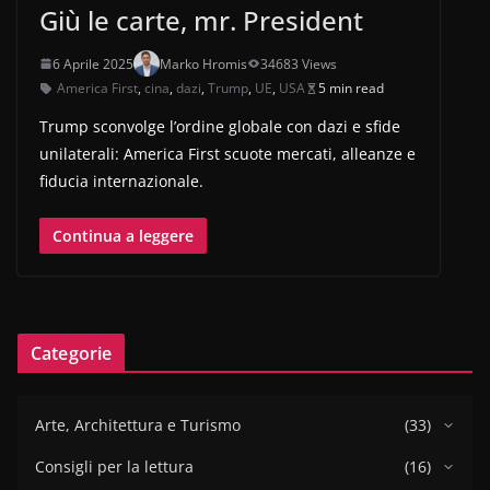
Giù le carte, mr. President
6 Aprile 2025
Marko Hromis
34683 Views
America First
,
cina
,
dazi
,
Trump
,
UE
,
USA
5 min read
Trump sconvolge l’ordine globale con dazi e sfide
unilaterali: America First scuote mercati, alleanze e
fiducia internazionale.
Continua a leggere
Categorie
Arte, Architettura e Turismo
(33)
Consigli per la lettura
(16)