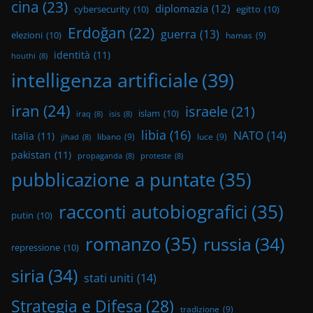
cina
(23)
diplomazia
(12)
cybersecurity
(10)
egitto
(10)
Erdoğan
(22)
guerra
(13)
elezioni
(10)
hamas
(9)
identità
(11)
houthi
(8)
intelligenza artificiale
(39)
iran
(24)
israele
(21)
islam
(10)
iraq
(8)
isis
(8)
libia
(16)
NATO
(14)
italia
(11)
libano
(9)
luce
(9)
jihad
(8)
pakistan
(11)
propaganda
(8)
proteste
(8)
pubblicazione a puntate
(35)
racconti autobiografici
(35)
putin
(10)
romanzo
(35)
russia
(34)
repressione
(10)
siria
(34)
stati uniti
(14)
Strategia e Difesa
(28)
tradizione
(9)