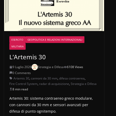
ESERCITO
GEOPOLITICA E RELAZIONI INTERNAZIONALI
MILITARIA
L’Artemis 30
9 Luglio 2026
Strategia e Difesa
6108 Views
0 Comments
Artemis 30
,
cannoni da 30 mm
,
difesa contraerea
,
Fire Control System
,
radar di acquisizione
,
Strategia e Difesa
8 min read
Artemis 30: sistema contraereo greco modulare,
con cannoni da 30 mm e sensori avanzati per
difesa di punto ognitempo.