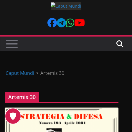
Skip
to
content
Caput Mundi
>
Artemis 30
Artemis 30