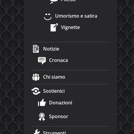
Umorismo e satira
Vignette
Notizie
Cronaca
Chi siamo
Sostienici
Donazioni
Sponsor
Strumenti