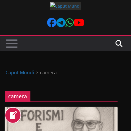
Skip
to
content
Caput Mundi
>
camera
camera