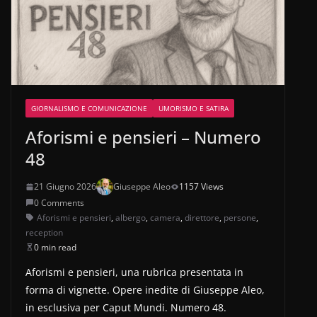
GIORNALISMO E COMUNICAZIONE
UMORISMO E SATIRA
Aforismi e pensieri – Numero
48
21 Giugno 2026
Giuseppe Aleo
1157 Views
0 Comments
Aforismi e pensieri
,
albergo
,
camera
,
direttore
,
persone
,
reception
0 min read
Aforismi e pensieri, una rubrica presentata in
forma di vignette. Opere inedite di Giuseppe Aleo,
in esclusiva per Caput Mundi. Numero 48.