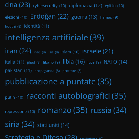
cina
(23)
diplomazia
(12)
cybersecurity
(10)
egitto
(10)
Erdoğan
(22)
guerra
(13)
elezioni
(10)
hamas
(9)
identità
(11)
houthi
(8)
intelligenza artificiale
(39)
iran
(24)
israele
(21)
islam
(10)
iraq
(8)
isis
(8)
libia
(16)
NATO
(14)
italia
(11)
libano
(9)
luce
(9)
jihad
(8)
pakistan
(11)
propaganda
(8)
proteste
(8)
pubblicazione a puntate
(35)
racconti autobiografici
(35)
putin
(10)
romanzo
(35)
russia
(34)
repressione
(10)
siria
(34)
stati uniti
(14)
Strategia e Difesa
(28)
tradizione
(9)