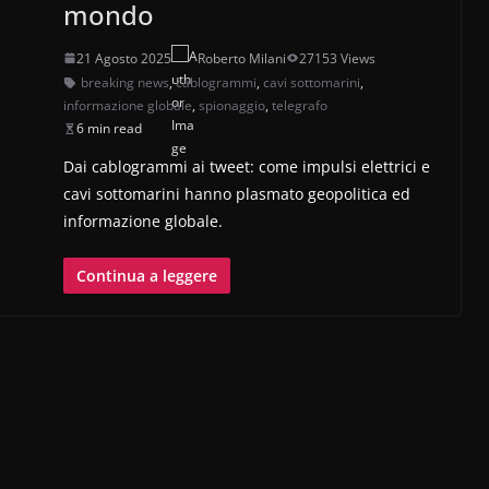
mondo
21 Agosto 2025
Roberto Milani
27153 Views
breaking news
,
cablogrammi
,
cavi sottomarini
,
informazione globale
,
spionaggio
,
telegrafo
6 min read
Dai cablogrammi ai tweet: come impulsi elettrici e
cavi sottomarini hanno plasmato geopolitica ed
informazione globale.
Continua a leggere