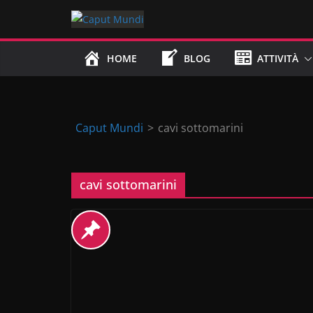
Skip
to
content
HOME
BLOG
ATTIVITÀ
Caput Mundi
>
cavi sottomarini
cavi sottomarini