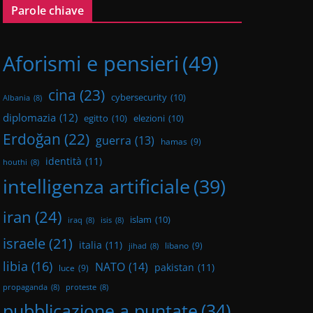
Parole chiave
Aforismi e pensieri
(49)
cina
(23)
cybersecurity
(10)
Albania
(8)
diplomazia
(12)
egitto
(10)
elezioni
(10)
Erdoğan
(22)
guerra
(13)
hamas
(9)
identità
(11)
houthi
(8)
intelligenza artificiale
(39)
iran
(24)
islam
(10)
iraq
(8)
isis
(8)
israele
(21)
italia
(11)
libano
(9)
jihad
(8)
libia
(16)
NATO
(14)
pakistan
(11)
luce
(9)
propaganda
(8)
proteste
(8)
pubblicazione a puntate
(34)