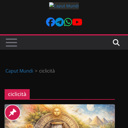
Skip
to
content
Caput Mundi
>
ciclicità
ciclicità