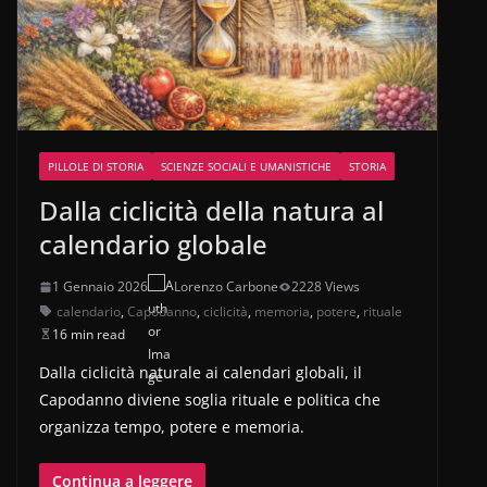
PILLOLE DI STORIA
SCIENZE SOCIALI E UMANISTICHE
STORIA
Dalla ciclicità della natura al
calendario globale
1 Gennaio 2026
Lorenzo Carbone
2228 Views
calendario
,
Capodanno
,
ciclicità
,
memoria
,
potere
,
rituale
16 min read
Dalla ciclicità naturale ai calendari globali, il
Capodanno diviene soglia rituale e politica che
organizza tempo, potere e memoria.
Continua a leggere