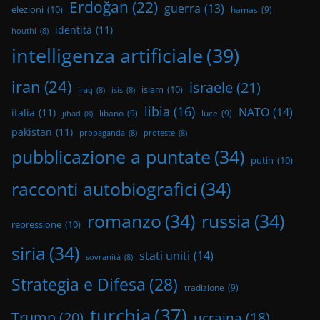
Erdoğan
(22)
guerra
(13)
elezioni
(10)
hamas
(9)
identità
(11)
houthi
(8)
intelligenza artificiale
(39)
iran
(24)
israele
(21)
islam
(10)
iraq
(8)
isis
(8)
libia
(16)
NATO
(14)
italia
(11)
libano
(9)
luce
(9)
jihad
(8)
pakistan
(11)
propaganda
(8)
proteste
(8)
pubblicazione a puntate
(34)
putin
(10)
racconti autobiografici
(34)
romanzo
(34)
russia
(34)
repressione
(10)
siria
(34)
stati uniti
(14)
sovranità
(8)
Strategia e Difesa
(28)
tradizione
(9)
turchia
(37)
Trump
(20)
ucraina
(18)