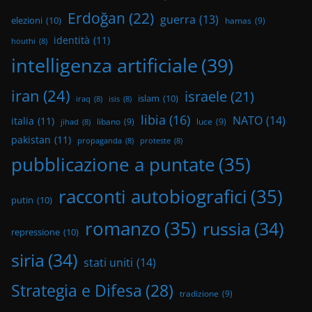
Erdoğan
(22)
guerra
(13)
elezioni
(10)
hamas
(9)
identità
(11)
houthi
(8)
intelligenza artificiale
(39)
iran
(24)
israele
(21)
islam
(10)
iraq
(8)
isis
(8)
libia
(16)
NATO
(14)
italia
(11)
libano
(9)
luce
(9)
jihad
(8)
pakistan
(11)
propaganda
(8)
proteste
(8)
pubblicazione a puntate
(35)
racconti autobiografici
(35)
putin
(10)
romanzo
(35)
russia
(34)
repressione
(10)
siria
(34)
stati uniti
(14)
Strategia e Difesa
(28)
tradizione
(9)