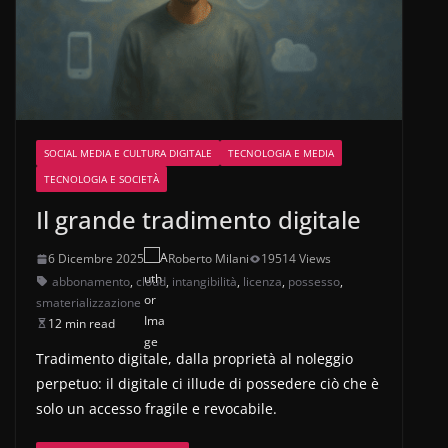
SOCIAL MEDIA E CULTURA DIGITALE
TECNOLOGIA E MEDIA
TECNOLOGIA E SOCIETÀ
Il grande tradimento digitale
6 Dicembre 2025
Roberto Milani
19514 Views
abbonamento
,
cloud
,
intangibilità
,
licenza
,
possesso
,
smaterializzazione
12 min read
Tradimento digitale, dalla proprietà al noleggio
perpetuo: il digitale ci illude di possedere ciò che è
solo un accesso fragile e revocabile.