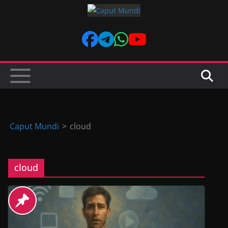
Skip
to
content
Caput Mundi
>
cloud
cloud