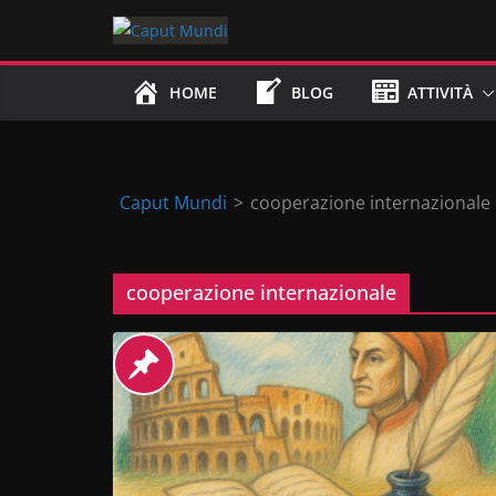
Skip
to
content
HOME
BLOG
ATTIVITÀ
Caput Mundi
>
cooperazione internazionale
cooperazione internazionale