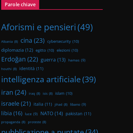
Parole chiave
Aforismi e pensieri
(49)
cina
(23)
cybersecurity
(10)
Albania
(8)
diplomazia
(12)
egitto
(10)
elezioni
(10)
Erdoğan
(22)
guerra
(13)
hamas
(9)
identità
(11)
houthi
(8)
intelligenza artificiale
(39)
iran
(24)
islam
(10)
iraq
(8)
isis
(8)
israele
(21)
italia
(11)
libano
(9)
jihad
(8)
libia
(16)
NATO
(14)
pakistan
(11)
luce
(9)
propaganda
(8)
proteste
(8)
pubblicazione a puntate
(34)