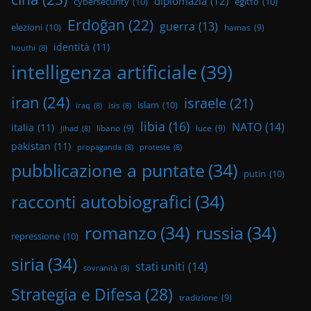
diplomazia
(12)
cybersecurity
(10)
egitto
(10)
Erdoğan
(22)
guerra
(13)
elezioni
(10)
hamas
(9)
identità
(11)
houthi
(8)
intelligenza artificiale
(39)
iran
(24)
israele
(21)
islam
(10)
iraq
(8)
isis
(8)
libia
(16)
NATO
(14)
italia
(11)
libano
(9)
luce
(9)
jihad
(8)
pakistan
(11)
propaganda
(8)
proteste
(8)
pubblicazione a puntate
(34)
putin
(10)
racconti autobiografici
(34)
romanzo
(34)
russia
(34)
repressione
(10)
siria
(34)
stati uniti
(14)
sovranità
(8)
Strategia e Difesa
(28)
tradizione
(9)