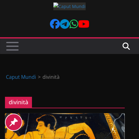
Skip
to
content
Caput Mundi
>
divinità
divinità