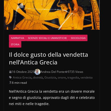
NARRATIVA
SCIENZE SOCIALI E UMANISTICHE
SOCIOLOGIA
STORIA
Il dolce gusto della vendetta
nell’Antica Grecia
16 Ottobre 2025
Andrea Del Ponte
9735 Views
Antica Grecia
,
divinità
,
Giustizia
,
onore
,
tragedia
,
vendetta
6 min read
Nell’Antica Grecia la vendetta era un dovere morale
e segno di giustizia, approvato dagli dèi e celebrato
nei miti e nelle tragedie.