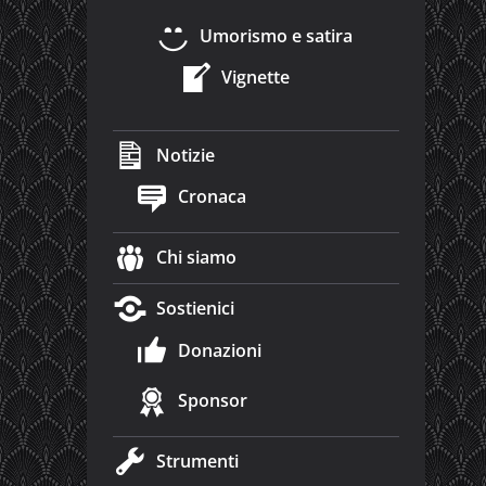
Umorismo e satira
Vignette
Notizie
Cronaca
Chi siamo
Sostienici
Donazioni
Sponsor
Strumenti