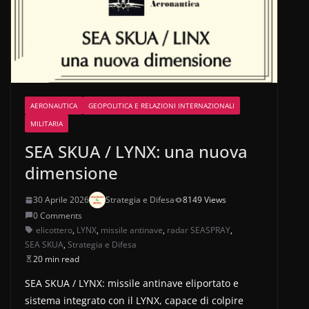
AERONAUTICA
GEOPOLITICA E RELAZIONI INTERNAZIONALI
MILITARIA
SEA SKUA / LYNX: una nuova
dimensione
30 Aprile 2026
Strategia e Difesa
8149 Views
0 Comments
elicottero
,
LYNX
,
missile antinave
,
radar SEASPRAY
,
SEA SKUA
,
Strategia e Difesa
20 min read
SEA SKUA / LYNX: missile antinave eliportato e
sistema integrato con il LYNX, capace di colpire