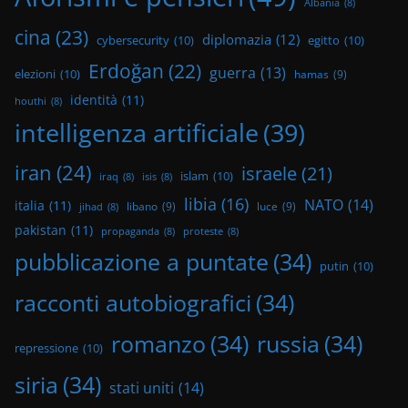
Albania
(8)
cina
(23)
diplomazia
(12)
cybersecurity
(10)
egitto
(10)
Erdoğan
(22)
guerra
(13)
elezioni
(10)
hamas
(9)
identità
(11)
houthi
(8)
intelligenza artificiale
(39)
iran
(24)
israele
(21)
islam
(10)
iraq
(8)
isis
(8)
libia
(16)
NATO
(14)
italia
(11)
libano
(9)
luce
(9)
jihad
(8)
pakistan
(11)
propaganda
(8)
proteste
(8)
pubblicazione a puntate
(34)
putin
(10)
racconti autobiografici
(34)
romanzo
(34)
russia
(34)
repressione
(10)
siria
(34)
stati uniti
(14)