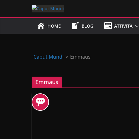
Skip
to
content
HOME
BLOG
ATTIVITÀ
Caput Mundi
>
Emmaus
Emmaus