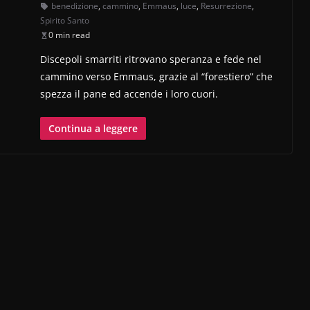
benedizione
,
cammino
,
Emmaus
,
luce
,
Resurrezione
,
Spirito Santo
0 min read
Discepoli smarriti ritrovano speranza e fede nel
cammino verso Emmaus, grazie al “forestiero” che
spezza il pane ed accende i loro cuori.
Continua a leggere