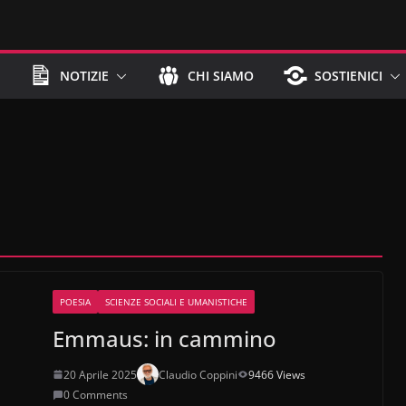
NOTIZIE
CHI SIAMO
SOSTIENICI
POESIA
SCIENZE SOCIALI E UMANISTICHE
Emmaus: in cammino
20 Aprile 2025
Claudio Coppini
9466 Views
0 Comments