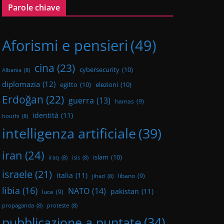
Parole chiave
Aforismi e pensieri
(49)
cina
(23)
cybersecurity
(10)
Albania
(8)
diplomazia
(12)
egitto
(10)
elezioni
(10)
Erdoğan
(22)
guerra
(13)
hamas
(9)
identità
(11)
houthi
(8)
intelligenza artificiale
(39)
iran
(24)
islam
(10)
iraq
(8)
isis
(8)
israele
(21)
italia
(11)
libano
(9)
jihad
(8)
libia
(16)
NATO
(14)
pakistan
(11)
luce
(9)
propaganda
(8)
proteste
(8)
pubblicazione a puntate
(34)