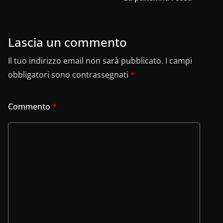
o
p
n
m
di
o
p
k
Lascia un commento
Il tuo indirizzo email non sarà pubblicato.
I campi
obbligatori sono contrassegnati
*
Commento
*