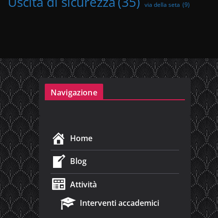
Uscita di sicurezza
(35)
via della seta
(9)
Navigazione
Home
Blog
Attività
Interventi accademici