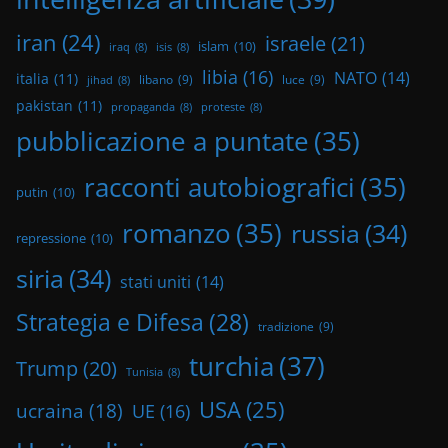
iran
(24)
israele
(21)
islam
(10)
iraq
(8)
isis
(8)
libia
(16)
NATO
(14)
italia
(11)
libano
(9)
luce
(9)
jihad
(8)
pakistan
(11)
propaganda
(8)
proteste
(8)
pubblicazione a puntate
(35)
racconti autobiografici
(35)
putin
(10)
romanzo
(35)
russia
(34)
repressione
(10)
siria
(34)
stati uniti
(14)
Strategia e Difesa
(28)
tradizione
(9)
turchia
(37)
Trump
(20)
Tunisia
(8)
USA
(25)
ucraina
(18)
UE
(16)