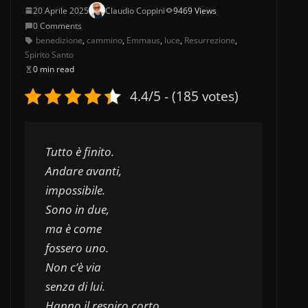
20 Aprile 2025
Claudio Coppini
9469 Views
0 Comments
benedizione
,
cammino
,
Emmaus
,
luce
,
Resurrezione
,
Spirito Santo
0 min read
4.4/5 - (185 votes)
Tutto è finito.
Andare avanti, 
impossibile.
Sono in due,
ma è come 
fossero uno.
Non c’è via 
senza di lui.
Hanno il respiro corto,