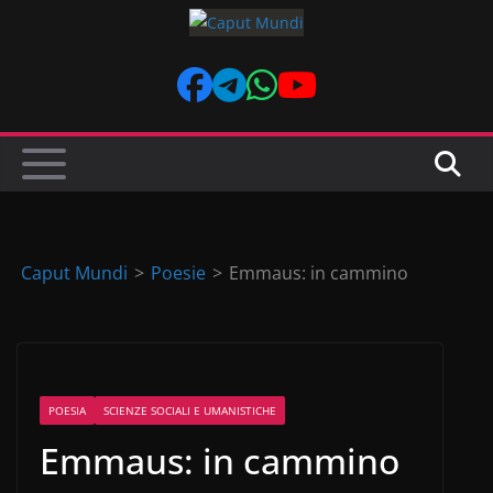
Skip
to
content
Caput Mundi
>
Poesie
>
Emmaus: in cammino
POESIA
SCIENZE SOCIALI E UMANISTICHE
Emmaus: in cammino