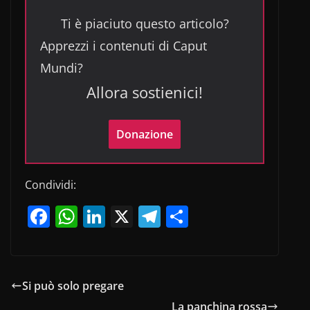
Ti è piaciuto questo articolo?
Apprezzi i contenuti di Caput
Mundi?
Allora sostienici!
Donazione
Condividi:
F
W
Li
X
T
C
a
h
n
el
o
c
at
k
e
n
e
s
e
gr
di
Si può solo pregare
b
A
dI
a
vi
La panchina rossa