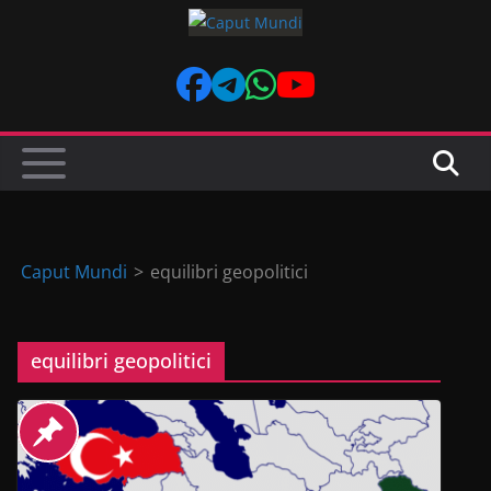
Skip
to
content
Caput Mundi
>
equilibri geopolitici
equilibri geopolitici