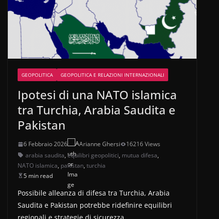
GEOPOLITICA
GEOPOLITICA E RELAZIONI INTERNAZIONALI
Ipotesi di una NATO islamica
tra Turchia, Arabia Saudita e
Pakistan
6 Febbraio 2026
Arianne Ghersi
16216 Views
arabia saudita
,
equilibri geopolitici
,
mutua difesa
,
NATO islamica
,
pakistan
,
turchia
5 min read
Possibile alleanza di difesa tra Turchia, Arabia
Saudita e Pakistan potrebbe ridefinire equilibri
regionali e strategie di sicurezza.