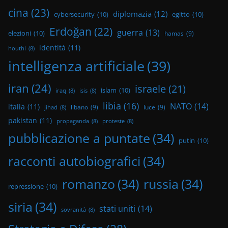
cina
(23)
diplomazia
(12)
cybersecurity
(10)
egitto
(10)
Erdoğan
(22)
guerra
(13)
elezioni
(10)
hamas
(9)
identità
(11)
houthi
(8)
intelligenza artificiale
(39)
iran
(24)
israele
(21)
islam
(10)
iraq
(8)
isis
(8)
libia
(16)
NATO
(14)
italia
(11)
libano
(9)
luce
(9)
jihad
(8)
pakistan
(11)
propaganda
(8)
proteste
(8)
pubblicazione a puntate
(34)
putin
(10)
racconti autobiografici
(34)
romanzo
(34)
russia
(34)
repressione
(10)
siria
(34)
stati uniti
(14)
sovranità
(8)